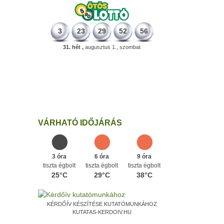
3
23
29
52
56
31. hét ,
augusztus 1., szombat
89 éve
Megszületett Gecse Gusztáv filozófus,
vallástörténész, aki Aquinói Szent
Tamást fordított magyarra.
Ezen a napon
VÁRHATÓ IDŐJÁRÁS
3 óra
6 óra
9 óra
tiszta égbolt
tiszta égbolt
tiszta égbolt
25°C
29°C
38°C
KÉRDŐÍV KÉSZÍTÉSE KUTATÓMUNKÁHOZ
KUTATAS-KERDOIV.HU