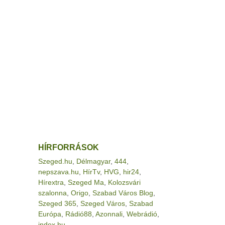
HÍRFORRÁSOK
Szeged.hu
,
Délmagyar
,
444
,
nepszava.hu
,
HírTv
,
HVG
,
hir24
,
Hírextra
,
Szeged Ma
,
Kolozsvári
szalonna
,
Origo
,
Szabad Város Blog
,
Szeged 365
,
Szeged Város
,
Szabad
Európa
,
Rádió88
,
Azonnali
,
Webrádió
,
index.hu