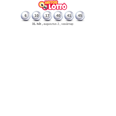
6
10
17
40
41
45
31. hét ,
augusztus 2., vasárnap