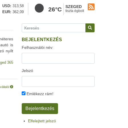
USD
313,58
SZEGED
26°C
tiszta égbolt
EUR
362,09
méteres
BEJELENTKEZÉS
autó is
Felhasználói név:
ó nyílt
ged 365
Jelszó
állalói
Emlékezz rám!
Elfelejtett jelszó