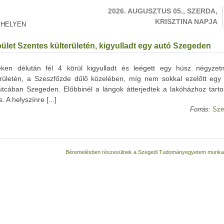
2026. AUGUSZTUS 05., SZERDA,
KRISZTINA NAPJA
 HELYEN
pület Szentes külterületén, kigyulladt egy autó Szegeden
ken délután fél 4 körül kigyulladt és leégett egy húsz négyzet
erületén, a Szeszfőzde dűlő közelében, míg nem sokkal ezelőtt egy 
utcában Szegeden. Előbbinél a lángok átterjedtek a lakóházhoz tartoz
. A helyszínre [...]
Forrás:
Sze
Béremelésben részesülnek a Szegedi Tudományegyetem munkav