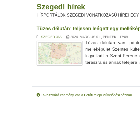
Szegedi hírek
HÍRPORTÁLOK SZEGEDI VONATKOZÁSÚ HÍREI EGY
Tüzes délután: teljesen leégett egy melléké
SZEGED 365
|
2024. MÁRCIUS 01., PÉNTEK - 17:09
Tüzes délután van: pénte
melléképület Szentes kült
kigyulladt a Szent Ferenc 
teraszra és annak tetejére is
Tavaszváró esemény volt a Petőfi-telepi Művelődési házban