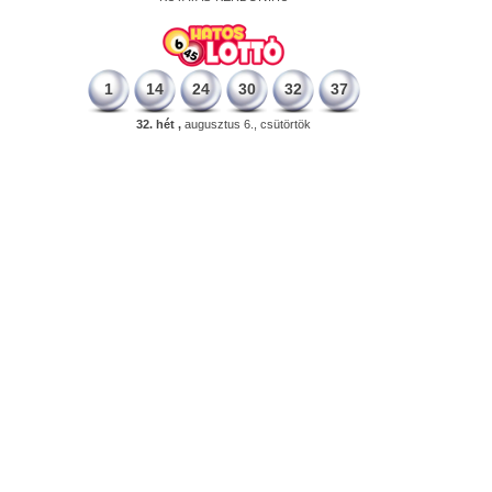
1
14
24
30
32
37
32. hét ,
augusztus 6., csütörtök