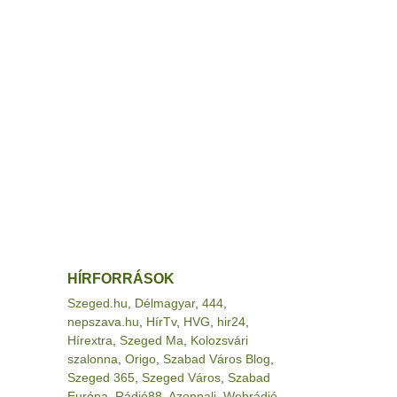
HÍRFORRÁSOK
Szeged.hu
,
Délmagyar
,
444
,
nepszava.hu
,
HírTv
,
HVG
,
hir24
,
Hírextra
,
Szeged Ma
,
Kolozsvári
szalonna
,
Origo
,
Szabad Város Blog
,
Szeged 365
,
Szeged Város
,
Szabad
Európa
,
Rádió88
,
Azonnali
,
Webrádió
,