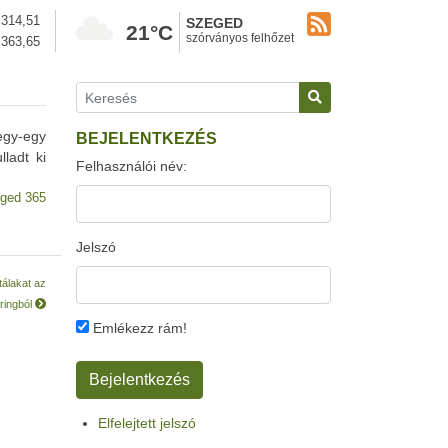
314,51
SZEGED
21°C
szórványos felhőzet
363,65
egy-egy
BEJELENTKEZÉS
ladt ki
Felhasználói név:
ged 365
Jelszó
tálakat az
ringból
Emlékezz rám!
Elfelejtett jelszó