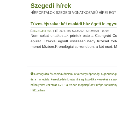
Szegedi hírek
HÍRPORTÁLOK SZEGEDI VONATKOZÁSÚ HÍREI EGY
Tüzes éjszaka: két családi ház égett le eg
SZEGED 365
|
2024. MÁRCIUS 02., SZOMBAT - 09:08
Nem sokat unatkoztak péntek este a Csongrád-Csa
épület. Ezekkel együtt összesen négy tűzeset tör
menet közben.Kronológiai sorrendben, a két eset: Mint 
Demográfia és családvédelem, a versenyképesség, a gazdaság
és a monetáris, kereskedelmi, valamint agrárpolitika – ezeket a sza
műhelyeket vezeti az SZTE a frissen megalapított Európa-tanulmán
Hálózatban