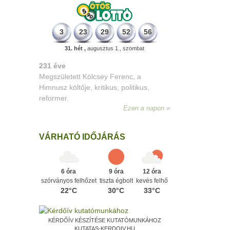
3
23
29
52
56
31. hét ,
augusztus 1., szombat
331 éve
Megszületett Mikes Kelemen
memoáríró, műfordító, a XVIII. századi
magyar prózairodalom legnagyobb
alakja.
Ezen a napon
VÁRHATÓ IDŐJÁRÁS
6 óra
9 óra
12 óra
szórványos felhőzet
tiszta égbolt
kevés felhő
22°C
30°C
33°C
KÉRDŐÍV KÉSZÍTÉSE KUTATÓMUNKÁHOZ
KUTATAS-KERDOIV.HU