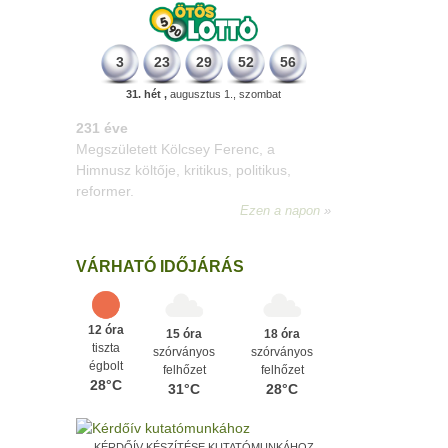
3
23
29
52
56
31. hét ,
augusztus 1., szombat
331 éve
Megszületett Mikes Kelemen
memoáríró, műfordító, a XVIII. századi
magyar prózairodalom legnagyobb
alakja.
Ezen a napon
VÁRHATÓ IDŐJÁRÁS
12 óra
15 óra
18 óra
tiszta
szórványos
szórványos
égbolt
felhőzet
felhőzet
28°C
31°C
28°C
KÉRDŐÍV KÉSZÍTÉSE KUTATÓMUNKÁHOZ