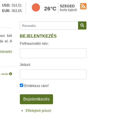
USD
314,51
SZEGED
26°C
tiszta égbolt
EUR
363,65
hez két
BEJELENTKEZÉS
ák el. A
Felhasználói név:
ebrádió
Jelszó
z utcán
Emlékezz rám!
Elfelejtett jelszó