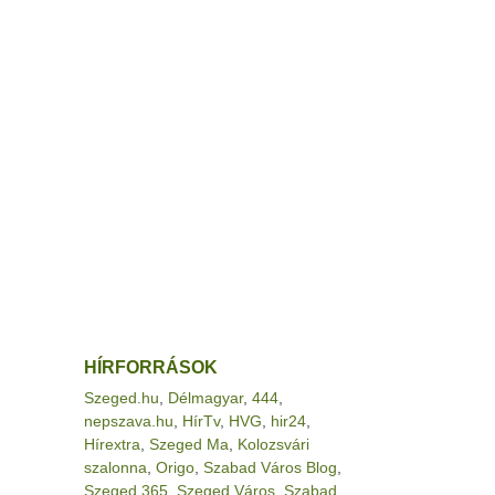
HÍRFORRÁSOK
Szeged.hu
,
Délmagyar
,
444
,
nepszava.hu
,
HírTv
,
HVG
,
hir24
,
Hírextra
,
Szeged Ma
,
Kolozsvári
szalonna
,
Origo
,
Szabad Város Blog
,
Szeged 365
,
Szeged Város
,
Szabad