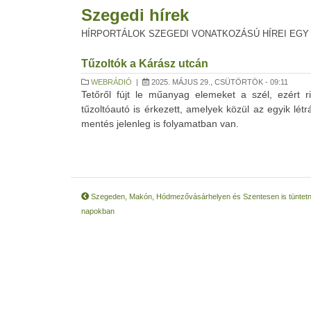
Szegedi hírek
HÍRPORTÁLOK SZEGEDI VONATKOZÁSÚ HÍREI EGY
Tűzoltók a Kárász utcán
WEBRÁDIÓ
|
2025. MÁJUS 29., CSÜTÖRTÖK - 09:11
Tetőről fújt le műanyag elemeket a szél, ezért r
tűzoltóautó is érkezett, amelyek közül az egyik létr
mentés jelenleg is folyamatban van.
Szegeden, Makón, Hódmezővásárhelyen és Szentesen is tüntet
napokban