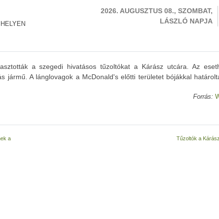
2026. AUGUSZTUS 08., SZOMBAT,
LÁSZLÓ NAPJA
 HELYEN
iasztották a szegedi hivatásos tűzoltókat a Kárász utcára. Az eset
ás jármű. A lánglovagok a McDonald's előtti területet bójákkal határolt
Forrás:
W
nek a
Tűzoltók a Kárás