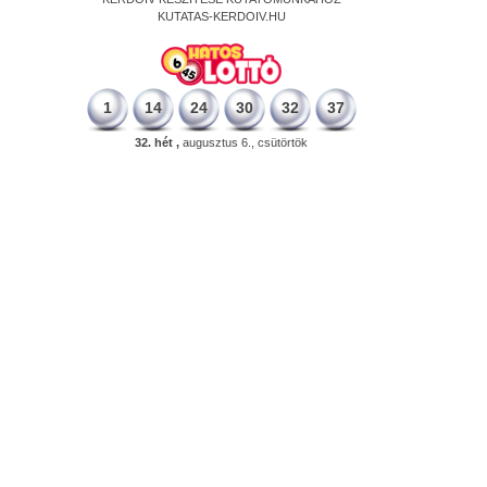
KUTATAS-KERDOIV.HU
1
14
24
30
32
37
32. hét ,
augusztus 6., csütörtök