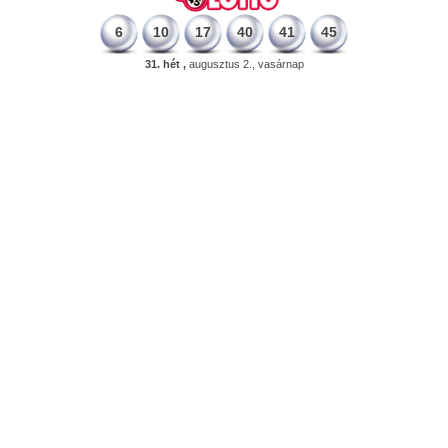
6
10
17
40
41
45
31. hét ,
augusztus 2., vasárnap