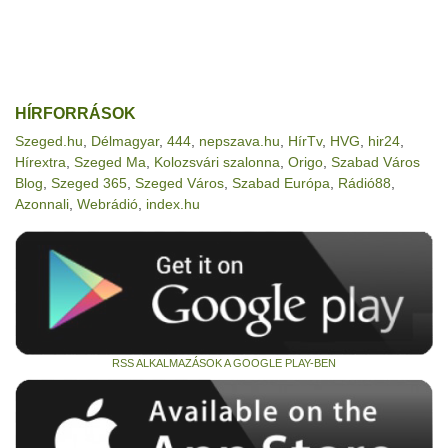
HÍRFORRÁSOK
Szeged.hu
,
Délmagyar
,
444
,
nepszava.hu
,
HírTv
,
HVG
,
hir24
,
Hírextra
,
Szeged Ma
,
Kolozsvári szalonna
,
Origo
,
Szabad Város
Blog
,
Szeged 365
,
Szeged Város
,
Szabad Európa
,
Rádió88
,
Azonnali
,
Webrádió
,
index.hu
RSS ALKALMAZÁSOK A GOOGLE PLAY-BEN