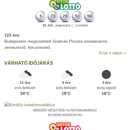
3
23
29
52
56
31. hét ,
augusztus 1., szombat
123 éve
Budapesten megszületett Szalmás Piroska zenetanárnő,
zeneszerző, kórusvezető.
Ezen a napon
VÁRHATÓ IDŐJÁRÁS
21 óra
0 óra
3 óra
erős felhőzet
erős felhőzet
tiszta égbolt
29°C
19°C
18°C
KÉRDŐÍV KÉSZÍTÉSE KUTATÓMUNKÁHOZ
KUTATAS-KERDOIV.HU