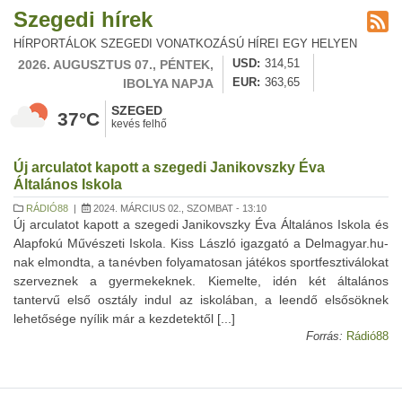
Szegedi hírek
HÍRPORTÁLOK SZEGEDI VONATKOZÁSÚ HÍREI EGY HELYEN
2026. AUGUSZTUS 07., PÉNTEK,
USD
314,51
IBOLYA NAPJA
EUR
363,65
SZEGED
37°C
kevés felhő
Új arculatot kapott a szegedi Janikovszky Éva
Általános Iskola
RÁDIÓ88
|
2024. MÁRCIUS 02., SZOMBAT - 13:10
Új arculatot kapott a szegedi Janikovszky Éva Általános Iskola és
Alapfokú Művészeti Iskola. Kiss László igazgató a Delmagyar.hu-
nak elmondta, a tanévben folyamatosan játékos sportfesztiválokat
szerveznek a gyermekeknek. Kiemelte, idén két általános
tantervű első osztály indul az iskolában, a leendő elsősöknek
lehetősége nyílik már a kezdetektől [...]
Forrás:
Rádió88