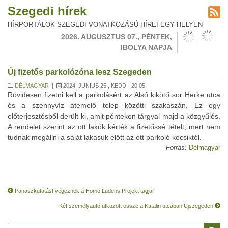
Szegedi hírek
HÍRPORTÁLOK SZEGEDI VONATKOZÁSÚ HÍREI EGY HELYEN
2026. AUGUSZTUS 07., PÉNTEK,
IBOLYA NAPJA
Új fizetős parkolózóna lesz Szegeden
DÉLMAGYAR
|
2024. JÚNIUS 25., KEDD - 20:05
Rövidesen fizetni kell a parkolásért az Alsó kikötő sor Herke utca
és a szennyvíz átemelő telep közötti szakaszán. Ez egy
előterjesztésből derült ki, amit pénteken tárgyal majd a közgyűlés.
A rendelet szerint az ott lakók kérték a fizetőssé tételt, mert nem
tudnak megállni a saját lakásuk előtt az ott parkoló kocsiktól.
Forrás:
Délmagyar
Panaszkutatást végeznek a Homo Ludens Projekt tagjai
Két személyautó ütközött össze a Katalin utcában Újszegeden