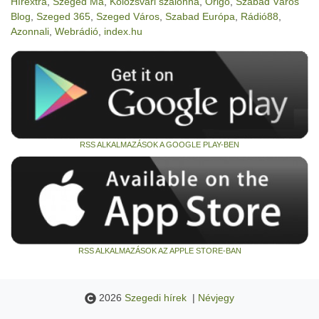
Hírextra
,
Szeged Ma
,
Kolozsvári szalonna
,
Origo
,
Szabad Város
Blog
,
Szeged 365
,
Szeged Város
,
Szabad Európa
,
Rádió88
,
Azonnali
,
Webrádió
,
index.hu
RSS ALKALMAZÁSOK A GOOGLE PLAY-BEN
RSS ALKALMAZÁSOK AZ APPLE STORE-BAN
2026
Szegedi hírek
|
Névjegy