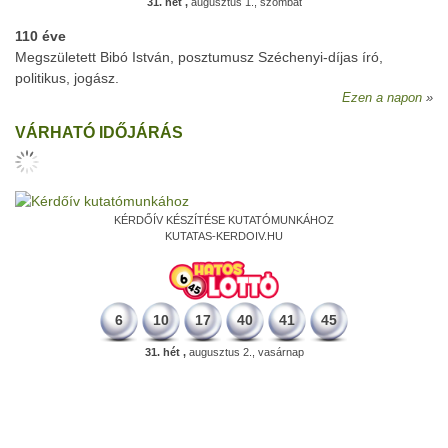
31. hét ,
augusztus 1., szombat
110 éve
Megszületett Bibó István, posztumusz Széchenyi-díjas író,
politikus, jogász.
Ezen a napon
VÁRHATÓ IDŐJÁRÁS
KÉRDŐÍV KÉSZÍTÉSE KUTATÓMUNKÁHOZ
KUTATAS-KERDOIV.HU
6
10
17
40
41
45
31. hét ,
augusztus 2., vasárnap