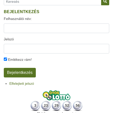
BEJELENTKEZÉS
Felhasználói név:
Jelszó
Emlékezz rám!
Elfelejtett jelszó
3
23
29
52
56