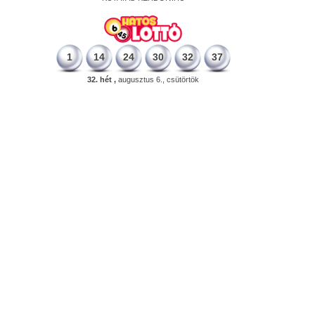
1
14
24
30
32
37
32. hét ,
augusztus 6., csütörtök