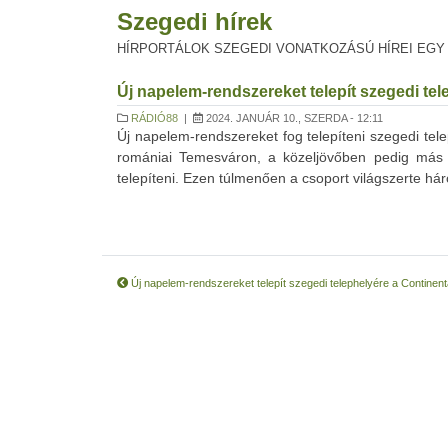
Szegedi hírek
HÍRPORTÁLOK SZEGEDI VONATKOZÁSÚ HÍREI EGY
Új napelem-rendszereket telepít szegedi tel
RÁDIÓ88
|
2024. JANUÁR 10., SZERDA - 12:11
Új napelem-rendszereket fog telepíteni szegedi tel
romániai Temesváron, a közeljövőben pedig más 
telepíteni. Ezen túlmenően a csoport világszerte háro
Új napelem-rendszereket telepít szegedi telephelyére a Continent