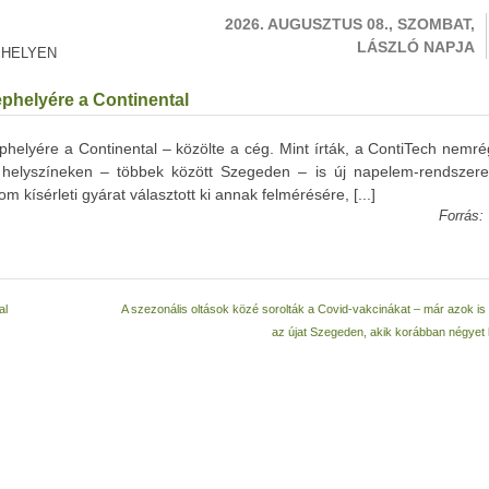
2026. AUGUSZTUS 08., SZOMBAT,
LÁSZLÓ NAPJA
 HELYEN
ephelyére a Continental
ephelyére a Continental – közölte a cég. Mint írták, a ContiTech nemr
helyszíneken – többek között Szegeden – is új napelem-rendszere
m kísérleti gyárat választott ki annak felmérésére, [...]
Forrás:
al
A szezonális oltások közé sorolták a Covid-vakcinákat – már azok is 
az újat Szegeden, akik korábban négyet