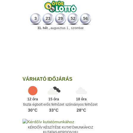
3
23
29
52
56
31. hét ,
augusztus 1., szombat
331 éve
Megszületett Mikes Kelemen
memoáríró, műfordító, a XVIII. századi
magyar prózairodalom legnagyobb
alakja.
Ezen a napon
VÁRHATÓ IDŐJÁRÁS
12 óra
15 óra
18 óra
tiszta égbolt
erős felhőzet
szórványos felhőzet
30°C
33°C
28°C
KÉRDŐÍV KÉSZÍTÉSE KUTATÓMUNKÁHOZ
KUTATAS-KERDOIV.HU