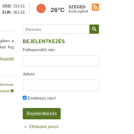
USD
314,51
SZEGED
26°C
tiszta égbolt
EUR
363,65
égiben a
BEJELENTKEZÉS
ket fog
Felhasználói név:
Rádió88
Jelszó
felvehetik
 kaptak
Emlékezz rám!
Elfelejtett jelszó