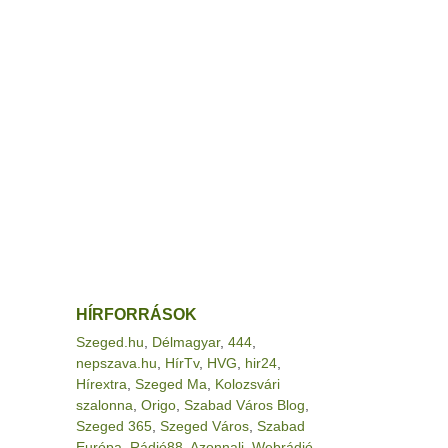
HÍRFORRÁSOK
Szeged.hu
,
Délmagyar
,
444
,
nepszava.hu
,
HírTv
,
HVG
,
hir24
,
Hírextra
,
Szeged Ma
,
Kolozsvári
szalonna
,
Origo
,
Szabad Város Blog
,
Szeged 365
,
Szeged Város
,
Szabad
Európa
,
Rádió88
,
Azonnali
,
Webrádió
,