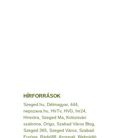
HÍRFORRÁSOK
Szeged.hu
,
Délmagyar
,
444
,
nepszava.hu
,
HírTv
,
HVG
,
hir24
,
Hírextra
,
Szeged Ma
,
Kolozsvári
szalonna
,
Origo
,
Szabad Város Blog
,
Szeged 365
,
Szeged Város
,
Szabad
Európa
,
Rádió88
,
Azonnali
,
Webrádió
,