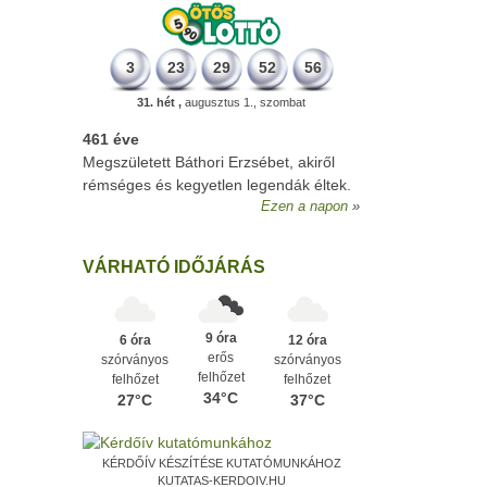
3
23
29
52
56
31. hét ,
augusztus 1., szombat
461 éve
Megszületett Báthori Erzsébet, akiről
rémséges és kegyetlen legendák éltek.
Ezen a napon
VÁRHATÓ IDŐJÁRÁS
9 óra
6 óra
12 óra
erős
szórványos
szórványos
felhőzet
felhőzet
felhőzet
34°C
27°C
37°C
KÉRDŐÍV KÉSZÍTÉSE KUTATÓMUNKÁHOZ
KUTATAS-KERDOIV.HU