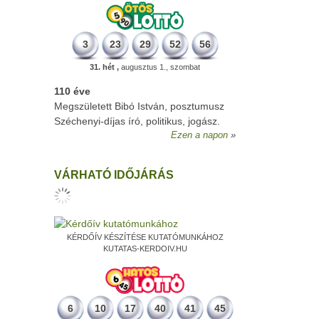
3
23
29
52
56
31. hét ,
augusztus 1., szombat
110 éve
Megszületett Bibó István, posztumusz
Széchenyi-díjas író, politikus, jogász.
Ezen a napon
VÁRHATÓ IDŐJÁRÁS
KÉRDŐÍV KÉSZÍTÉSE KUTATÓMUNKÁHOZ
KUTATAS-KERDOIV.HU
6
10
17
40
41
45