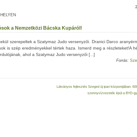
 HELYEN
dósok a Nemzetközi Bácska Kupáról!
ekül szerepeltek a Szatymaz Judo versenyzői. Dranici Darco aranyérme
k is szép eredményekkel tértek haza. Ismerd meg a részleteket!A h
rdulójának, ahol a Szatymaz Judo versenyzői [...]
Forrás:
Sze
Látványos fejlesztés Szeged új ipari központjában: 6
szennyvízvezeték épül a BYD-g