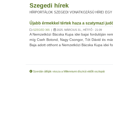
Szegedi hírek
HÍRPORTÁLOK SZEGEDI VONATKOZÁSÚ HÍREI EGY
Újabb érmekkel tértek haza a szatymazi ju
SZEGED 365
|
2025. MÁRCIUS 31., HÉTFŐ - 21:09
A Nemzetközi Bácska Kupa idei bajai fordulóján rem
míg Cseh Botond, Nagy Csongor, Tót Dávid és máso
Baja adott otthont a Nemzetközi Bácska Kupa idei fo
Szerdán állítják vissza a Millenniumi díszkút eldőlt oszlopát