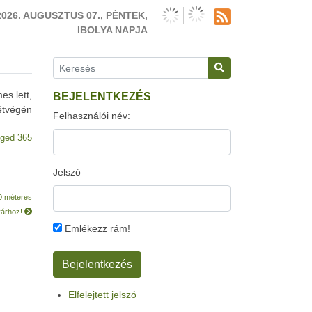
2026. AUGUSZTUS 07., PÉNTEK,
IBOLYA NAPJA
s lett,
BEJELENTKEZÉS
étvégén
Felhasználói név:
ged 365
Jelszó
00 méteres
yárhoz!
Emlékezz rám!
Elfelejtett jelszó