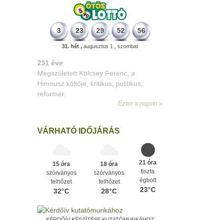
3
23
29
52
56
31. hét ,
augusztus 1., szombat
331 éve
Megszületett Mikes Kelemen
memoáríró, műfordító, a XVIII. századi
magyar prózairodalom legnagyobb
alakja.
Ezen a napon
VÁRHATÓ IDŐJÁRÁS
21 óra
15 óra
18 óra
tiszta
szórványos
szórványos
égbolt
felhőzet
felhőzet
23°C
32°C
28°C
KÉRDŐÍV KÉSZÍTÉSE KUTATÓMUNKÁHOZ