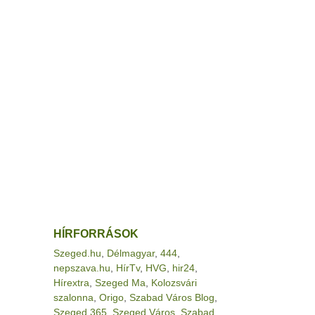
HÍRFORRÁSOK
Szeged.hu
,
Délmagyar
,
444
,
nepszava.hu
,
HírTv
,
HVG
,
hir24
,
Hírextra
,
Szeged Ma
,
Kolozsvári
szalonna
,
Origo
,
Szabad Város Blog
,
Szeged 365
,
Szeged Város
,
Szabad