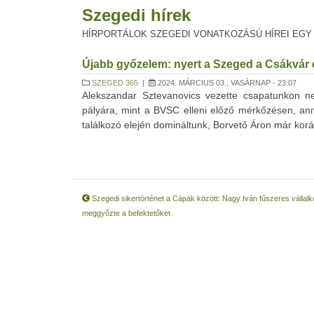
Szegedi hírek
HÍRPORTÁLOK SZEGEDI VONATKOZÁSÚ HÍREI EGY
Újabb győzelem: nyert a Szeged a Csákvár el
SZEGED 365
|
2024. MÁRCIUS 03., VASÁRNAP - 23:07
Alekszandar Sztevanovics vezette csapatunkon ne
pályára, mint a BVSC elleni előző mérkőzésen, an
találkozó elején domináltunk, Borvető Áron már korán 
Szegedi sikertörténet a Cápák között: Nagy Iván fűszeres vállal
meggyőzte a befektetőket