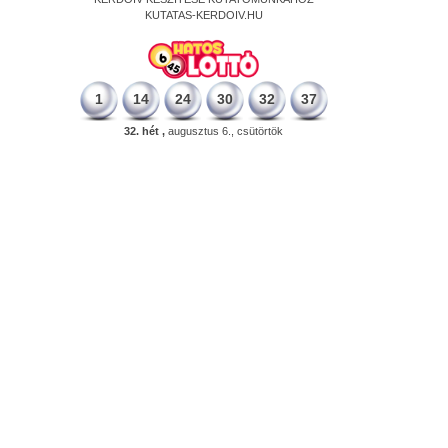
KUTATAS-KERDOIV.HU
1
14
24
30
32
37
32. hét ,
augusztus 6., csütörtök