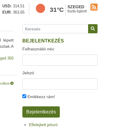
USD
314,51
SZEGED
31°C
tiszta égbolt
EUR
363,65
 lépett
BEJELENTKEZÉS
oztak.A
Felhasználói név:
ged 365
Jelszó
vőlista
Emlékezz rám!
Elfelejtett jelszó