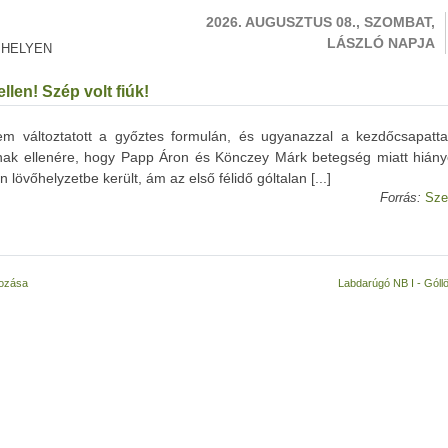
2026. AUGUSZTUS 08., SZOMBAT,
LÁSZLÓ NAPJA
 HELYEN
len! Szép volt fiúk!
m változtatott a győztes formulán, és ugyanazzal a kezdőcsapattal
nak ellenére, hogy Papp Áron és Könczey Márk betegség miatt hiány
lövőhelyzetbe került, ám az első félidő góltalan [...]
Forrás:
Sze
kozása
Labdarúgó NB I - Góllö