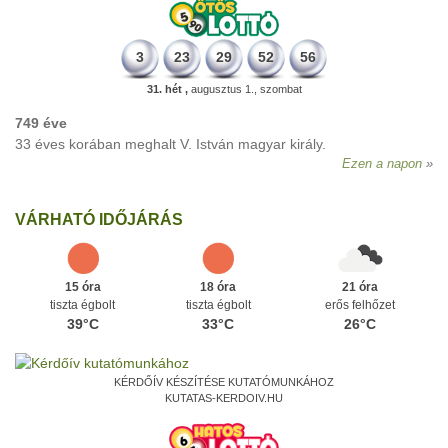
3
23
29
52
56
31. hét ,
augusztus 1., szombat
749 éve
33 éves korában meghalt V. István magyar király.
Ezen a napon
VÁRHATÓ IDŐJÁRÁS
15 óra
18 óra
21 óra
tiszta égbolt
tiszta égbolt
erős felhőzet
39°C
33°C
26°C
KÉRDŐÍV KÉSZÍTÉSE KUTATÓMUNKÁHOZ
KUTATAS-KERDOIV.HU