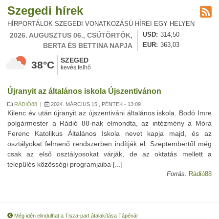
Szegedi hírek
HÍRPORTÁLOK SZEGEDI VONATKOZÁSÚ HÍREI EGY HELYEN
2026. AUGUSZTUS 06., CSÜTÖRTÖK,
USD
314,50
BERTA ÉS BETTINA NAPJA
EUR
363,03
SZEGED
38°C
kevés felhő
Újranyit az általános iskola Újszentivánon
RÁDIÓ88
|
2024. MÁRCIUS 15., PÉNTEK - 13:09
Kilenc év után újranyit az újszentiváni általános iskola. Bodó Imre
polgármester a Rádió 88-nak elmondta, az intézmény a Móra
Ferenc Katolikus Általános Iskola nevet kapja majd, és az
osztályokat felmenő rendszerben indítják el. Szeptembertől még
csak az első osztályosokat várják, de az oktatás mellett a
település közösségi programjaiba [...]
Forrás:
Rádió88
Még idén elindulhat a Tisza-part átalakítása Tápénál