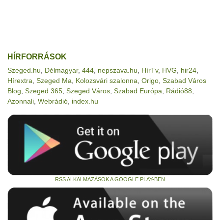
HÍRFORRÁSOK
Szeged.hu
,
Délmagyar
,
444
,
nepszava.hu
,
HírTv
,
HVG
,
hir24
,
Hírextra
,
Szeged Ma
,
Kolozsvári szalonna
,
Origo
,
Szabad Város
Blog
,
Szeged 365
,
Szeged Város
,
Szabad Európa
,
Rádió88
,
Azonnali
,
Webrádió
,
index.hu
RSS ALKALMAZÁSOK A GOOGLE PLAY-BEN