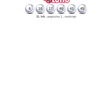
6
10
17
40
41
45
31. hét ,
augusztus 2., vasárnap