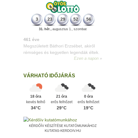
3
23
29
52
56
31. hét ,
augusztus 1., szombat
196 éve
Megszületett Kondor Gusztáv
csillagász, matematikus, egyetemi
tanár, akadémikus.
Ezen a napon
VÁRHATÓ IDŐJÁRÁS
18 óra
21 óra
0 óra
kevés felhő
erős felhőzet
erős felhőzet
34°C
29°C
19°C
KÉRDŐÍV KÉSZÍTÉSE KUTATÓMUNKÁHOZ
KUTATAS-KERDOIV.HU