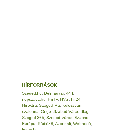
HÍRFORRÁSOK
Szeged.hu
,
Délmagyar
,
444
,
nepszava.hu
,
HírTv
,
HVG
,
hir24
,
Hírextra
,
Szeged Ma
,
Kolozsvári
szalonna
,
Origo
,
Szabad Város Blog
,
Szeged 365
,
Szeged Város
,
Szabad
Európa
,
Rádió88
,
Azonnali
,
Webrádió
,
index.hu