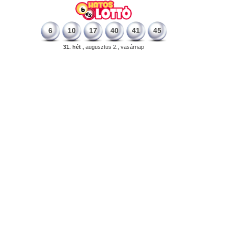
6
10
17
40
41
45
31. hét ,
augusztus 2., vasárnap