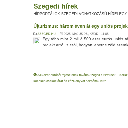
Szegedi hírek
HÍRPORTÁLOK SZEGEDI VONATKOZÁSÚ HÍREI EGY
Újturizmus: három éven át egy uniós projek
SZEGED.HU
|
2025. MÁJUS 06., KEDD - 11:05
Egy több mint 2 millió 500 ezer eurós uniós 
projekt arról is szól, hogyan lehetne zöld szemlé
333 ezer euróból fejlesztenék tovább Szeged turizmusát, 10 orsz
közösen eszköztárat és kézikönyvet hoznának létre