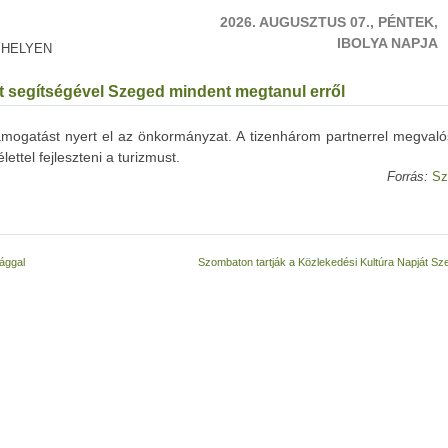
2026. AUGUSZTUS 07., PÉNTEK,
IBOLYA NAPJA
 HELYEN
t segítségével Szeged mindent megtanul erről
támogatást nyert el az önkormányzat. A tizenhárom partnerrel megvaló
lettel fejleszteni a turizmust.
Forrás:
Sz
ággal
Szombaton tartják a Közlekedési Kultúra Napját S