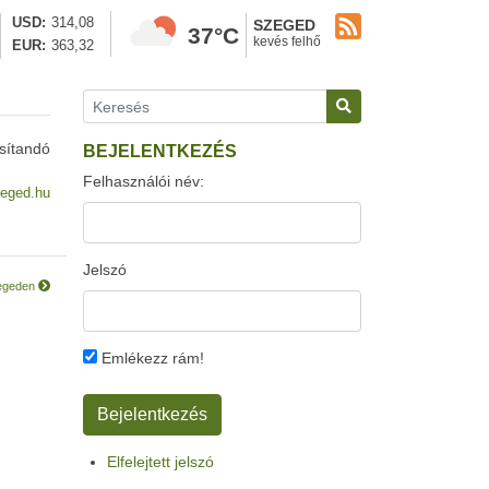
USD
314,08
SZEGED
37°C
kevés felhő
EUR
363,32
sítandó
BEJELENTKEZÉS
Felhasználói név:
eged.hu
Jelszó
zegeden
Emlékezz rám!
Elfelejtett jelszó