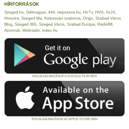
HÍRFORRÁSOK
Szeged.hu
,
Délmagyar
,
444
,
nepszava.hu
,
HírTv
,
HVG
,
hir24
,
Hírextra
,
Szeged Ma
,
Kolozsvári szalonna
,
Origo
,
Szabad Város
Blog
,
Szeged 365
,
Szeged Város
,
Szabad Európa
,
Rádió88
,
Azonnali
,
Webrádió
,
index.hu
RSS ALKALMAZÁSOK A GOOGLE PLAY-BEN
RSS ALKALMAZÁSOK AZ APPLE STORE-BAN