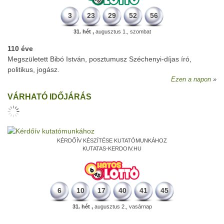
3
23
29
52
56
31. hét ,
augusztus 1., szombat
110 éve
Megszületett Bibó István, posztumusz Széchenyi-díjas író,
politikus, jogász.
Ezen a napon
VÁRHATÓ IDŐJÁRÁS
KÉRDŐÍV KÉSZÍTÉSE KUTATÓMUNKÁHOZ
KUTATAS-KERDOIV.HU
6
10
17
40
41
45
31. hét ,
augusztus 2., vasárnap