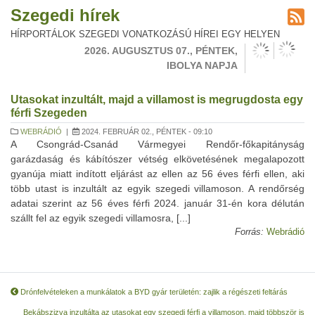
Szegedi hírek
HÍRPORTÁLOK SZEGEDI VONATKOZÁSÚ HÍREI EGY HELYEN
2026. AUGUSZTUS 07., PÉNTEK,
IBOLYA NAPJA
Utasokat inzultált, majd a villamost is megrugdosta egy
férfi Szegeden
WEBRÁDIÓ
|
2024. FEBRUÁR 02., PÉNTEK - 09:10
A Csongrád-Csanád Vármegyei Rendőr-főkapitányság
garázdaság és kábítószer vétség elkövetésének megalapozott
gyanúja miatt indított eljárást az ellen az 56 éves férfi ellen, aki
több utast is inzultált az egyik szegedi villamoson. A rendőrség
adatai szerint az 56 éves férfi 2024. január 31-én kora délután
szállt fel az egyik szegedi villamosra, [...]
Forrás:
Webrádió
Drónfelvételeken a munkálatok a BYD gyár területén: zajlik a régészeti feltárás
Bekábszizva inzultálta az utasokat egy szegedi férfi a villamoson, majd többször is