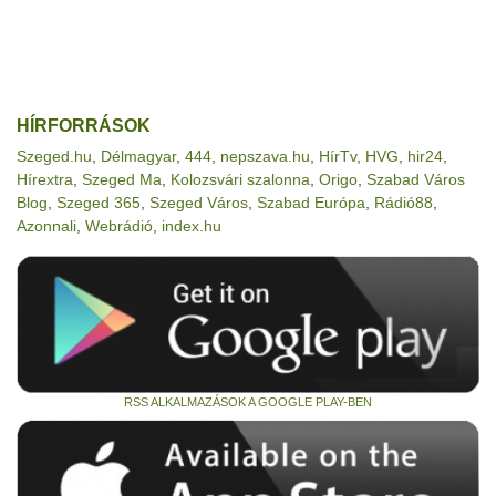
HÍRFORRÁSOK
Szeged.hu
,
Délmagyar
,
444
,
nepszava.hu
,
HírTv
,
HVG
,
hir24
,
Hírextra
,
Szeged Ma
,
Kolozsvári szalonna
,
Origo
,
Szabad Város
Blog
,
Szeged 365
,
Szeged Város
,
Szabad Európa
,
Rádió88
,
Azonnali
,
Webrádió
,
index.hu
RSS ALKALMAZÁSOK A GOOGLE PLAY-BEN