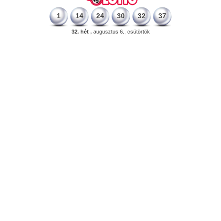
1
14
24
30
32
37
32. hét ,
augusztus 6., csütörtök