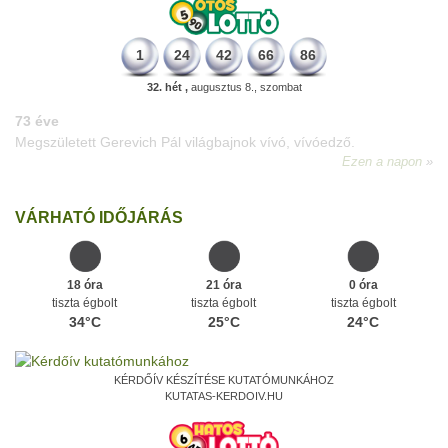
1
24
42
66
86
32. hét ,
augusztus 8., szombat
64 éve
Budapesten megszületett Básti Júlia, Kossuth-díjas színésznő
(Sztálin menyasszonya)
.
Ezen a napon
VÁRHATÓ IDŐJÁRÁS
18 óra
21 óra
0 óra
tiszta égbolt
tiszta égbolt
tiszta égbolt
34°C
25°C
24°C
KÉRDŐÍV KÉSZÍTÉSE KUTATÓMUNKÁHOZ
KUTATAS-KERDOIV.HU