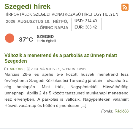
Szegedi hírek
HÍRPORTÁLOK SZEGEDI VONATKOZÁSÚ HÍREI EGY HELYEN
2026. AUGUSZTUS 10., HÉTFŐ,
USD
314,49
LŐRINC NAPJA
EUR
363,42
SZEGED
37°C
tiszta égbolt
Változik a menetrend és a parkolás az ünnep miatt
Szegeden
RÁDIÓ88
|
2024. MÁRCIUS 27., SZERDA - 08:08
Március 28-a és április 5-e között húsvéti menetrend lesz
érvényben a Szegedi Közlekedési Társaság járatain – olvasható a
cég honlapján. Mint írták, Nagypéntektől Húsvéthétfőig
ünnepnapi, április 2 és 5 között tanszüneti munkanapi menetrend
lesz érvényben. A parkolás is változik, Nagypénteken valamint
Húsvét vasárnap és hétfőn díjmentesen [...]
Forrás:
Rádió88