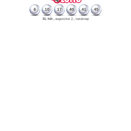
6
10
17
40
41
45
31. hét ,
augusztus 2., vasárnap