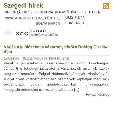
Szegedi hírek
HÍRPORTÁLOK SZEGEDI VONATKOZÁSÚ HÍREI EGY HELYEN
2026. AUGUSZTUS 07., PÉNTEK,
USD
318,22
IBOLYA NAPJA
EUR
366,61
SZEGED
37°C
szórványos felhőzet
Várják a jelöléseket a vásárhelyiektől a Boldog Gizella-
díjra
RÁDIÓ88
|
2025. MÁJUS 09., PÉNTEK - 17:09
Várják a jelöléseket a vásárhelyiektől a Boldog Gizella-díjra.
Június 6-ig tehetnek javaslatot a vásárhelyiek arra, kik kapják
meg az elismerést a Polgári Hódmezővásárhelyért Alapítványtól.
A díjat olyan köztiszteletben álló személyek kaphatják meg, akik
példamutató, polgári gondolkodásukkal, munkásságukkal
kimagasló érdemeket szereztek a városnak [...]
Forrás:
Rádió88