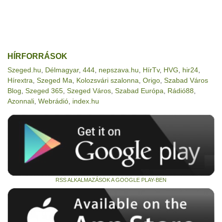
HÍRFORRÁSOK
Szeged.hu
,
Délmagyar
,
444
,
nepszava.hu
,
HírTv
,
HVG
,
hir24
,
Hírextra
,
Szeged Ma
,
Kolozsvári szalonna
,
Origo
,
Szabad Város
Blog
,
Szeged 365
,
Szeged Város
,
Szabad Európa
,
Rádió88
,
Azonnali
,
Webrádió
,
index.hu
RSS ALKALMAZÁSOK A GOOGLE PLAY-BEN