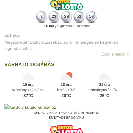
3
23
29
52
56
31. hét ,
augusztus 1., szombat
461 éve
Megszületett Báthori Erzsébet, akiről rémséges és kegyetlen
legendák éltek.
Ezen a napon
VÁRHATÓ IDŐJÁRÁS
15 óra
18 óra
21 óra
szórványos felhőzet
kevés felhő
szórványos felhőzet
37°C
26°C
26°C
KÉRDŐÍV KÉSZÍTÉSE KUTATÓMUNKÁHOZ
KUTATAS-KERDOIV.HU