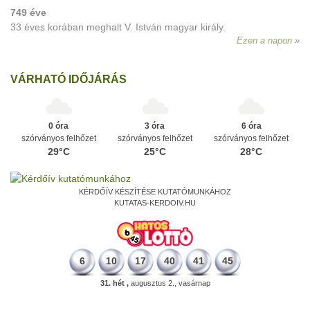
749 éve
33 éves korában meghalt V. István magyar király.
Ezen a napon
VÁRHATÓ IDŐJÁRÁS
0 óra
3 óra
6 óra
szórványos felhőzet
szórványos felhőzet
szórványos felhőzet
29°C
25°C
28°C
KÉRDŐÍV KÉSZÍTÉSE KUTATÓMUNKÁHOZ
KUTATAS-KERDOIV.HU
6
10
17
40
41
45
31. hét ,
augusztus 2., vasárnap