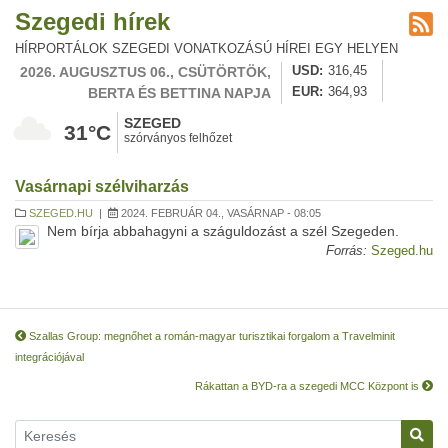
Szegedi hírek
HÍRPORTÁLOK SZEGEDI VONATKOZÁSÚ HÍREI EGY HELYEN
2026. AUGUSZTUS 06., CSÜTÖRTÖK,
USD
316,45
BERTA ÉS BETTINA NAPJA
EUR
364,93
SZEGED
31°C
szórványos felhőzet
Vasárnapi szélviharzás
SZEGED.HU
|
2024. FEBRUÁR 04., VASÁRNAP - 08:05
Nem bírja abbahagyni a száguldozást a szél Szegeden.
Forrás:
Szeged.hu
Szallas Group: megnőhet a román-magyar turisztikai forgalom a Travelminit
integrációjával
Rákattan a BYD-ra a szegedi MCC Központ is