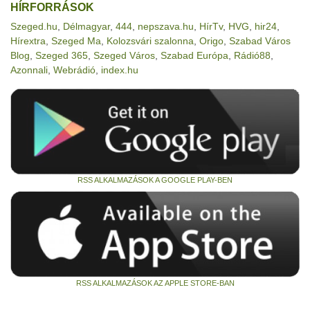
HÍRFORRÁSOK
Szeged.hu
,
Délmagyar
,
444
,
nepszava.hu
,
HírTv
,
HVG
,
hir24
,
Hírextra
,
Szeged Ma
,
Kolozsvári szalonna
,
Origo
,
Szabad Város
Blog
,
Szeged 365
,
Szeged Város
,
Szabad Európa
,
Rádió88
,
Azonnali
,
Webrádió
,
index.hu
RSS ALKALMAZÁSOK A GOOGLE PLAY-BEN
RSS ALKALMAZÁSOK AZ APPLE STORE-BAN