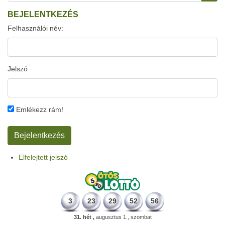
BEJELENTKEZÉS
Felhasználói név:
Jelszó
Emlékezz rám!
Elfelejtett jelszó
3
23
29
52
56
31. hét ,
augusztus 1., szombat