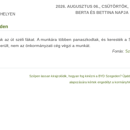
2026. AUGUSZTUS 06., CSÜTÖRTÖK,
BERTA ÉS BETTINA NAPJA
 HELYEN
eden
k az út széli fákat. A munkára többen panaszkodtak, és keresték a 
iderült, nem az önkormányzati cég végzi a munkát.
Forrás:
Sz
Szépen lassan kirajzolódik, hogyan fog kinézni a BYD Szegeden? Újab
alapozására kértek engedélyt a kormányhiv