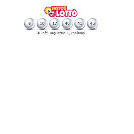
6
10
17
40
41
45
31. hét ,
augusztus 2., vasárnap