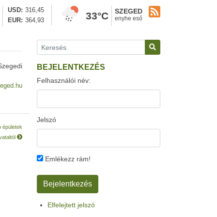
USD
316,45
SZEGED
33°C
enyhe eső
EUR
364,93
Szegedi
BEJELENTKEZÉS
Felhasználói név:
eged.hu
Jelszó
b épületek
ataltól
Emlékezz rám!
Elfelejtett jelszó