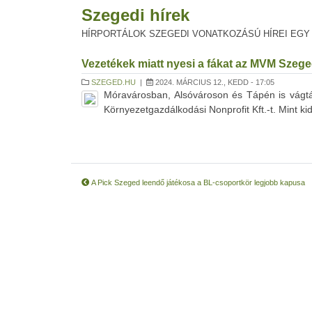
Szegedi hírek
HÍRPORTÁLOK SZEGEDI VONATKOZÁSÚ HÍREI EGY
Vezetékek miatt nyesi a fákat az MVM Szeg
SZEGED.HU
|
2024. MÁRCIUS 12., KEDD - 17:05
Móravárosban, Alsóvároson és Tápén is vágtá
Környezetgazdálkodási Nonprofit Kft.-t. Mint k
A Pick Szeged leendő játékosa a BL-csoportkör legjobb kapusa