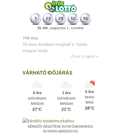
3
23
29
52
56
31. hét ,
augusztus 1., szombat
498 éve
A szávaszentdemeteri-nagyolaszi
győzelem, ahol a magyarok utoljára
győzték le a törököket Mohács előtt.
Ezen a napon
VÁRHATÓ IDŐJÁRÁS
6 óra
0 óra
3 óra
kevés
szórványos
szórványos
felhő
felhőzet
felhőzet
28°C
27°C
21°C
KÉRDŐÍV KÉSZÍTÉSE KUTATÓMUNKÁHOZ
KUTATAS-KERDOIV.HU