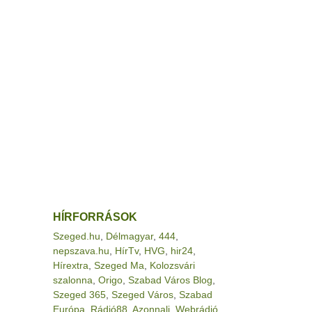
HÍRFORRÁSOK
Szeged.hu
,
Délmagyar
,
444
,
nepszava.hu
,
HírTv
,
HVG
,
hir24
,
Hírextra
,
Szeged Ma
,
Kolozsvári
szalonna
,
Origo
,
Szabad Város Blog
,
Szeged 365
,
Szeged Város
,
Szabad
Európa
,
Rádió88
,
Azonnali
,
Webrádió
,