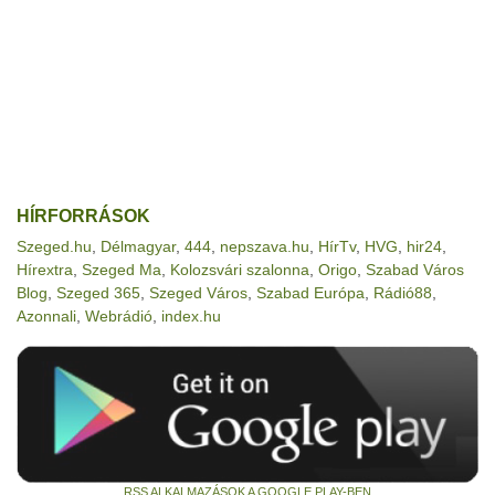
HÍRFORRÁSOK
Szeged.hu
,
Délmagyar
,
444
,
nepszava.hu
,
HírTv
,
HVG
,
hir24
,
Hírextra
,
Szeged Ma
,
Kolozsvári szalonna
,
Origo
,
Szabad Város
Blog
,
Szeged 365
,
Szeged Város
,
Szabad Európa
,
Rádió88
,
Azonnali
,
Webrádió
,
index.hu
RSS ALKALMAZÁSOK A GOOGLE PLAY-BEN