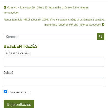
Vizes vb - Szimcsák 20., Olasz 33. lett a nyíltvízi úszók 5 kilométeres
versenyében
Rendszámtábla nélkül, többször 100 km/h-val csapatva, négy piros lámpán is áthajtva
menekült a rendőrök elől egy motoros Szegeden
BEJELENTKEZÉS
Felhasználói név:
Jelszó
Emlékezz rám!