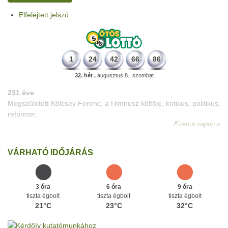
Elfelejtett jelszó
1
24
42
66
86
32. hét ,
augusztus 8., szombat
VÁRHATÓ IDŐJÁRÁS
3 óra
6 óra
9 óra
tiszta égbolt
tiszta égbolt
tiszta égbolt
21°C
23°C
32°C