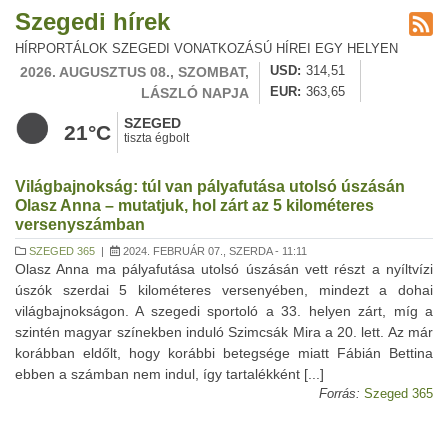
Szegedi hírek
HÍRPORTÁLOK SZEGEDI VONATKOZÁSÚ HÍREI EGY HELYEN
2026. AUGUSZTUS 08., SZOMBAT,
USD
314,51
LÁSZLÓ NAPJA
EUR
363,65
SZEGED
21°C
tiszta égbolt
Világbajnokság: túl van pályafutása utolsó úszásán
Olasz Anna – mutatjuk, hol zárt az 5 kilométeres
versenyszámban
SZEGED 365
|
2024. FEBRUÁR 07., SZERDA - 11:11
Olasz Anna ma pályafutása utolsó úszásán vett részt a nyíltvízi
úszók szerdai 5 kilométeres versenyében, mindezt a dohai
világbajnokságon. A szegedi sportoló a 33. helyen zárt, míg a
szintén magyar színekben induló Szimcsák Mira a 20. lett. Az már
korábban eldőlt, hogy korábbi betegsége miatt Fábián Bettina
ebben a számban nem indul, így tartalékként [...]
Forrás:
Szeged 365