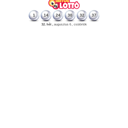
1
14
24
30
32
37
32. hét ,
augusztus 6., csütörtök