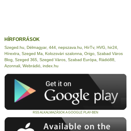
HÍRFORRÁSOK
Szeged.hu
,
Délmagyar
,
444
,
nepszava.hu
,
HírTv
,
HVG
,
hir24
,
Hírextra
,
Szeged Ma
,
Kolozsvári szalonna
,
Origo
,
Szabad Város
Blog
,
Szeged 365
,
Szeged Város
,
Szabad Európa
,
Rádió88
,
Azonnali
,
Webrádió
,
index.hu
RSS ALKALMAZÁSOK A GOOGLE PLAY-BEN