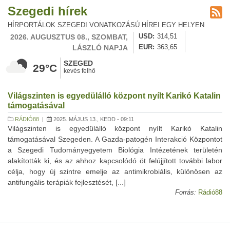
Szegedi hírek
HÍRPORTÁLOK SZEGEDI VONATKOZÁSÚ HÍREI EGY HELYEN
2026. AUGUSZTUS 08., SZOMBAT,
USD
314,51
LÁSZLÓ NAPJA
EUR
363,65
SZEGED
29°C
kevés felhő
Világszinten is egyedülálló központ nyílt Karikó Katalin
támogatásával
RÁDIÓ88
|
2025. MÁJUS 13., KEDD - 09:11
Világszinten is egyedülálló központ nyílt Karikó Katalin
támogatásával Szegeden. A Gazda-patogén Interakció Központot
a Szegedi Tudományegyetem Biológia Intézetének területén
alakították ki, és az ahhoz kapcsolódó öt felújjított további labor
célja, hogy új szintre emelje az antimikrobiális, különösen az
antifungális terápiák fejlesztését, [...]
Forrás:
Rádió88