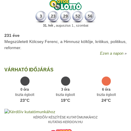
3
23
29
52
56
31. hét ,
augusztus 1., szombat
231 éve
Megszületett Kölcsey Ferenc, a Himnusz költője, kritikus, politikus,
reformer.
Ezen a napon
VÁRHATÓ IDŐJÁRÁS
0 óra
3 óra
6 óra
tiszta égbolt
tiszta égbolt
tiszta égbolt
23°C
19°C
24°C
KÉRDŐÍV KÉSZÍTÉSE KUTATÓMUNKÁHOZ
KUTATAS-KERDOIV.HU