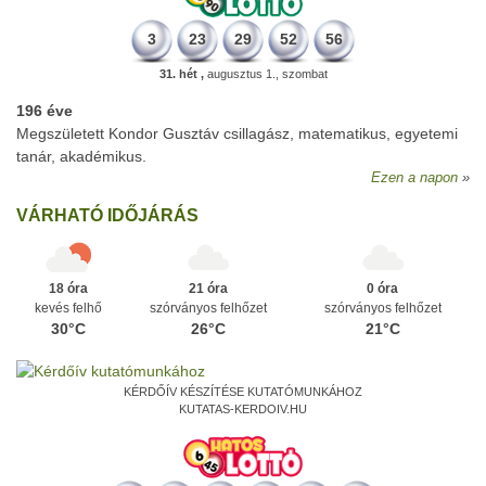
3
23
29
52
56
31. hét ,
augusztus 1., szombat
196 éve
Megszületett Kondor Gusztáv csillagász, matematikus, egyetemi
tanár, akadémikus.
Ezen a napon
VÁRHATÓ IDŐJÁRÁS
18 óra
21 óra
0 óra
kevés felhő
szórványos felhőzet
szórványos felhőzet
30°C
26°C
21°C
KÉRDŐÍV KÉSZÍTÉSE KUTATÓMUNKÁHOZ
KUTATAS-KERDOIV.HU