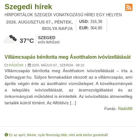
Szegedi hírek
HÍRPORTÁLOK SZEGEDI VONATKOZÁSÚ HÍREI EGY HELYEN
2026. AUGUSZTUS 07., PÉNTEK,
USD
316,38
IBOLYA NAPJA
EUR
364,80
SZEGED
37°C
erős felhőzet
Villámcsapás bénította meg Ásotthalom ivóvízellátását
RÁDIÓ88
|
2025. MÁJUS 07., SZERDA - 08:10
Villámcsapás bénította meg Ásotthalom ivóvízellátását – írta a
Delmagyar.hu. Súlyos fennakadást okozott az a villámcsapás, ami
április végén érte az ásotthalmi vízműtelepet. A következmények
a település ivóvízellátását, az áramszolgáltatást és az
önkormányzati működést is érintették. Az ivóvízellátás átmenetileg
tartalék kútról történt. Az Alföldvíz [...]
Forrás:
Rádió88
Ez az apró, fekete, nyári finomság több, mint amit elsőre gondolnál!