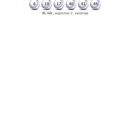
6
10
17
40
41
45
31. hét ,
augusztus 2., vasárnap