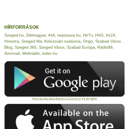
HÍRFORRÁSOK
Szeged.hu
,
Délmagyar
,
444
,
nepszava.hu
,
HírTv
,
HVG
,
hir24
,
Hírextra
,
Szeged Ma
,
Kolozsvári szalonna
,
Origo
,
Szabad Város
Blog
,
Szeged 365
,
Szeged Város
,
Szabad Európa
,
Rádió88
,
Azonnali
,
Webrádió
,
index.hu
RSS ALKALMAZÁSOK A GOOGLE PLAY-BEN