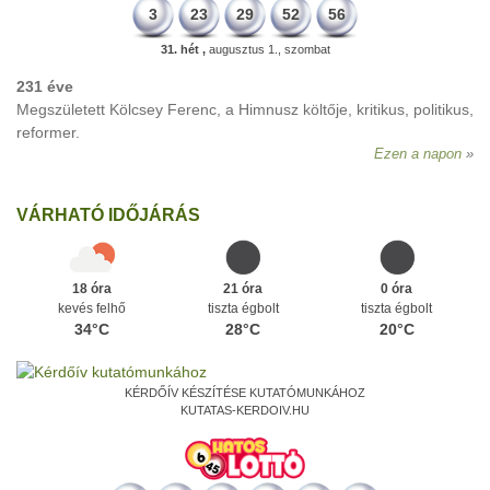
3
23
29
52
56
31. hét ,
augusztus 1., szombat
231 éve
Megszületett Kölcsey Ferenc, a Himnusz költője, kritikus, politikus,
reformer.
Ezen a napon
VÁRHATÓ IDŐJÁRÁS
18 óra
21 óra
0 óra
kevés felhő
tiszta égbolt
tiszta égbolt
34°C
28°C
20°C
KÉRDŐÍV KÉSZÍTÉSE KUTATÓMUNKÁHOZ
KUTATAS-KERDOIV.HU