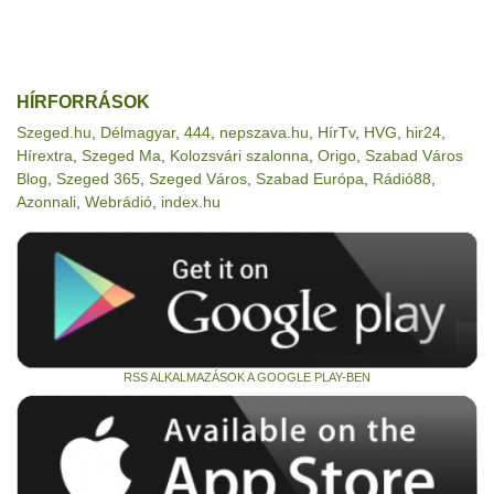
HÍRFORRÁSOK
Szeged.hu
,
Délmagyar
,
444
,
nepszava.hu
,
HírTv
,
HVG
,
hir24
,
Hírextra
,
Szeged Ma
,
Kolozsvári szalonna
,
Origo
,
Szabad Város
Blog
,
Szeged 365
,
Szeged Város
,
Szabad Európa
,
Rádió88
,
Azonnali
,
Webrádió
,
index.hu
RSS ALKALMAZÁSOK A GOOGLE PLAY-BEN