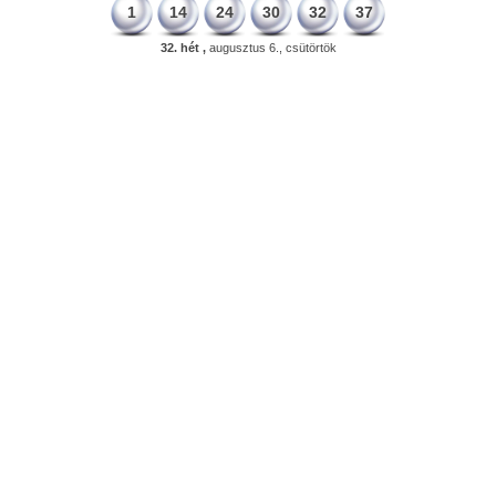
1
14
24
30
32
37
32. hét ,
augusztus 6., csütörtök