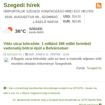
Szegedi hírek
HÍRPORTÁLOK SZEGEDI VONATKOZÁSÚ HÍREI EGY HELYEN
2026. AUGUSZTUS 08., SZOMBAT,
USD
314,51
LÁSZLÓ NAPJA
EUR
363,65
SZEGED
36°C
kevés felhő
Vitéz utcai bölcsőde: 1 milliárd 396 millió forintból
vadonatúj bölcsi épül a Belvárosban
SZEGED.HU
|
2025. JÚNIUS 13., PÉNTEK - 11:50
A Bagoly utcai bölcsőde után ez lesz a második teljesen zöld
nevelési-oktatási intézménye Szegednek.
Forrás:
Szeged.hu
I. fokú vízminőségi kárelhárítási készültséget rendelt el az ATIVIZIG, miután ma
eléri a sós víz a Maros magyarországi szakaszát
20. alkalommal rendezik meg a Szegedi Nyári Akadémiát az SZTE Bartók Béla
Művészeti Karon