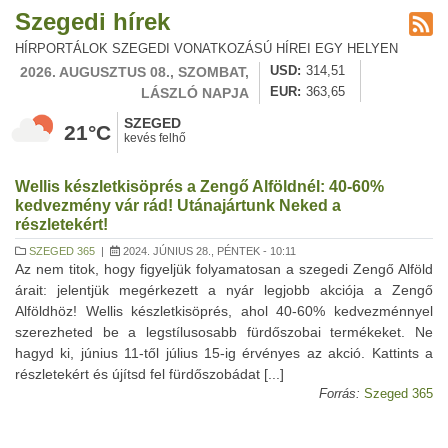
Szegedi hírek
HÍRPORTÁLOK SZEGEDI VONATKOZÁSÚ HÍREI EGY HELYEN
2026. AUGUSZTUS 08., SZOMBAT,
USD
314,51
LÁSZLÓ NAPJA
EUR
363,65
SZEGED
21°C
kevés felhő
Wellis készletkisöprés a Zengő Alföldnél: 40-60%
kedvezmény vár rád! Utánajártunk Neked a
részletekért!
SZEGED 365
|
2024. JÚNIUS 28., PÉNTEK - 10:11
Az nem titok, hogy figyeljük folyamatosan a szegedi Zengő Alföld
árait: jelentjük megérkezett a nyár legjobb akciója a Zengő
Alföldhöz! Wellis készletkisöprés, ahol 40-60% kedvezménnyel
szerezheted be a legstílusosabb fürdőszobai termékeket. Ne
hagyd ki, június 11-től július 15-ig érvényes az akció. Kattints a
részletekért és újítsd fel fürdőszobádat [...]
Forrás:
Szeged 365