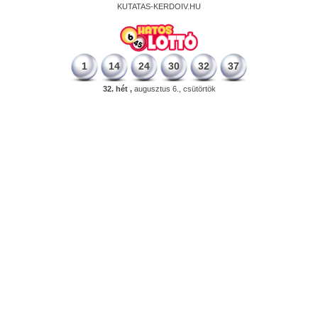
KUTATAS-KERDOIV.HU
1
14
24
30
32
37
32. hét ,
augusztus 6., csütörtök