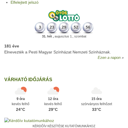
Elfelejtett jelszó
3
23
29
52
56
31. hét ,
augusztus 1., szombat
181 éve
Elnevezték a Pesti Magyar Színházat Nemzeti Színháznak.
Ezen a napon
VÁRHATÓ IDŐJÁRÁS
9 óra
12 óra
15 óra
kevés felhő
kevés felhő
szórványos felhőzet
24°C
29°C
33°C
KÉRDŐÍV KÉSZÍTÉSE KUTATÓMUNKÁHOZ