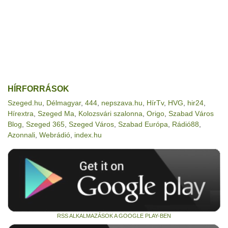
HÍRFORRÁSOK
Szeged.hu
,
Délmagyar
,
444
,
nepszava.hu
,
HírTv
,
HVG
,
hir24
,
Hírextra
,
Szeged Ma
,
Kolozsvári szalonna
,
Origo
,
Szabad Város
Blog
,
Szeged 365
,
Szeged Város
,
Szabad Európa
,
Rádió88
,
Azonnali
,
Webrádió
,
index.hu
RSS ALKALMAZÁSOK A GOOGLE PLAY-BEN