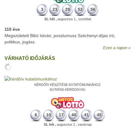
3
23
29
52
56
31. hét ,
augusztus 1., szombat
110 éve
Megszületett Bibó István, posztumusz Széchenyi-díjas író,
politikus, jogász.
Ezen a napon
VÁRHATÓ IDŐJÁRÁS
KÉRDŐÍV KÉSZÍTÉSE KUTATÓMUNKÁHOZ
KUTATAS-KERDOIV.HU
6
10
17
40
41
45
31. hét ,
augusztus 2., vasárnap