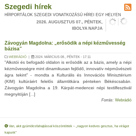
Szegedi hírek
HÍRPORTÁLOK SZEGEDI VONATKOZÁSÚ HÍREI EGY HELYEN
2026. AUGUSZTUS 07., PÉNTEK,
IBOLYA NAPJA
Závogyán Magdolna: „erősödik a népi kézművesség
bázisa”
WEBRÁDIÓ
|
2024. MÁRCIUS 08., PÉNTEK - 17:11
"Alkotói és befogadó oldalon is erősödik az a bázis, amely a népi
kézművességre mint dinamikusan fejlődő, innovatív népművészeti
ágra tekint" - mondta a Kulturális és Innovációs Minisztérium
(KIM) kultúráért felelős államtitkára pénteken Békéscsabán.
Závogyán Magdolna a 19. Kárpát-medencei népi textilfesztivál
megnyitóján [...]
Forrás:
Webrádió
Van, akit gyümölcsfahajtással köszöntöttek – „nagyon kedves gesztus, ha virágot
kapunk”