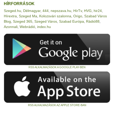
HÍRFORRÁSOK
Szeged.hu
,
Délmagyar
,
444
,
nepszava.hu
,
HírTv
,
HVG
,
hir24
,
Hírextra
,
Szeged Ma
,
Kolozsvári szalonna
,
Origo
,
Szabad Város
Blog
,
Szeged 365
,
Szeged Város
,
Szabad Európa
,
Rádió88
,
Azonnali
,
Webrádió
,
index.hu
RSS ALKALMAZÁSOK A GOOGLE PLAY-BEN
RSS ALKALMAZÁSOK AZ APPLE STORE-BAN