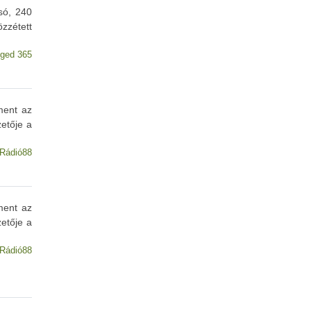
só, 240
zzétett
ged 365
ment az
etője a
Rádió88
ment az
etője a
Rádió88