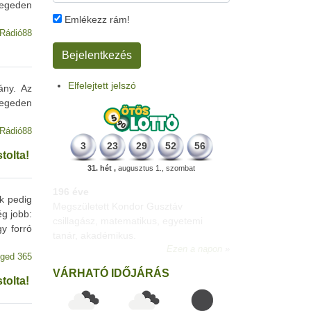
zegeden
Emlékezz rám!
Rádió88
Elfelejtett jelszó
ány. Az
zegeden
Rádió88
3
23
29
52
56
tolta!
31. hét ,
augusztus 1., szombat
196 éve
nk pedig
Megszületett Kondor Gusztáv
ég jobb:
csillagász, matematikus, egyetemi
gy forró
tanár, akadémikus.
Ezen a napon
ged 365
VÁRHATÓ IDŐJÁRÁS
tolta!