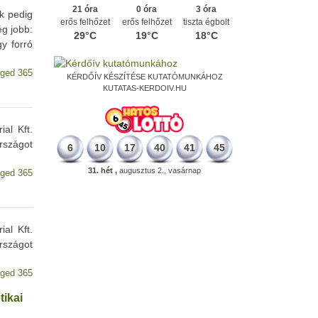
21 óra
0 óra
3 óra
nk pedig
erős felhőzet
erős felhőzet
tiszta égbolt
ég jobb:
29°C
19°C
18°C
gy forró
ged 365
KÉRDŐÍV KÉSZÍTÉSE KUTATÓMUNKÁHOZ
KUTATAS-KERDOIV.HU
al Kft.
rszágot
6
10
17
40
41
45
31. hét ,
augusztus 2., vasárnap
ged 365
al Kft.
rszágot
ged 365
tikai