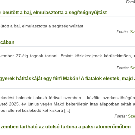
Forrá
r beütött a baj, elmulasztotta a segítségnyújtást
ütött a baj, elmulasztotta a segítségnyújtást
Forrás:
Sz
utcában
ember 27-éig fognak tartani. Emiatt közlekedjenek körültekintően, 
Forrás:
Sz
erek hátitáskáját egy férfi Makón! A fiatalok elestek, majd a
kedési balesetet okozó férfival szemben – közölte szerkesztőségün
vető 2025. év június végén Makó belterületén ittas állapotban sétált 
s rollerrel közlekedő két kiskorú [...]
Forrás:
Sze
üzemben tartható az utolsó turbina a paksi atomerőműben