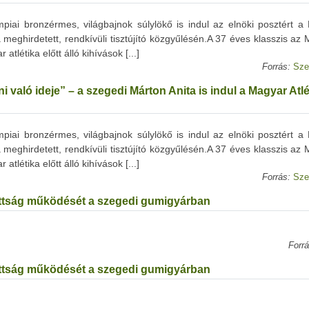
mpiai bronzérmes, világbajnok súlylökő is indul az elnöki posztért a
eghirdetett, rendkívüli tisztújító közgyűlésén.A 37 éves klasszis az
tlétika előtt álló kihívások [...]
Forrás:
Sze
 való ideje” – a szegedi Márton Anita is indul a Magyar Atlé
mpiai bronzérmes, világbajnok súlylökő is indul az elnöki posztért a
eghirdetett, rendkívüli tisztújító közgyűlésén.A 37 éves klasszis az
tlétika előtt álló kihívások [...]
Forrás:
Sze
zottság működését a szegedi gumigyárban
Forrá
zottság működését a szegedi gumigyárban