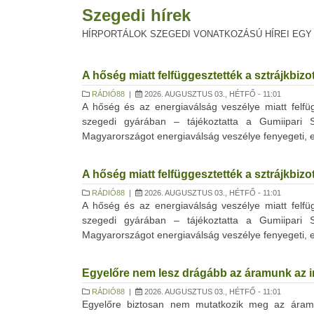
Szegedi hírek
HÍRPORTÁLOK SZEGEDI VONATKOZÁSÚ HÍREI EGY
A hőség miatt felfüggesztették a sztrájkbi
RÁDIÓ88
|
2026. AUGUSZTUS 03., HÉTFŐ - 11:01
A hőség és az energiaválság veszélye miatt felfüg
szegedi gyárában – tájékoztatta a Gumiipari 
Magyarországot energiaválság veszélye fenyegeti, ex
A hőség miatt felfüggesztették a sztrájkbi
RÁDIÓ88
|
2026. AUGUSZTUS 03., HÉTFŐ - 11:01
A hőség és az energiaválság veszélye miatt felfüg
szegedi gyárában – tájékoztatta a Gumiipari 
Magyarországot energiaválság veszélye fenyegeti, ex
Egyelőre nem lesz drágább az áramunk az i
RÁDIÓ88
|
2026. AUGUSZTUS 03., HÉTFŐ - 11:01
Egyelőre biztosan nem mutatkozik meg az áramsz