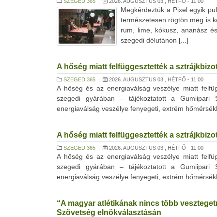
SZEGED 365
|
2026. AUGUSZTUS 03., HÉTFŐ - 11:00
Megkérdeztük a Pixel egyik pul
természetesen rögtön meg is kós
rum, lime, kókusz, ananász és 
szegedi délutánon [...]
A hőség miatt felfüggesztették a sztrájkbi
SZEGED 365
|
2026. AUGUSZTUS 03., HÉTFŐ - 11:00
A hőség és az energiaválság veszélye miatt felfüg
szegedi gyárában – tájékoztatott a Gumiipari 
energiaválság veszélye fenyegeti, extrém hőmérséklet
A hőség miatt felfüggesztették a sztrájkbi
SZEGED 365
|
2026. AUGUSZTUS 03., HÉTFŐ - 11:00
A hőség és az energiaválság veszélye miatt felfüg
szegedi gyárában – tájékoztatott a Gumiipari 
energiaválság veszélye fenyegeti, extrém hőmérséklet
“A magyar atlétikának nincs több vesztegetni
Szövetség elnökválasztásán