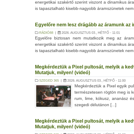
energetikai szakértő szerint viszont a dinamikus 
is tapasztalható kisebb-nagyobb áramszünetek nem a
Egyelőre nem lesz drágább az áramunk az i
RÁDIÓ88
|
2026. AUGUSZTUS 03., HÉTFŐ - 11:01
Egyelőre biztosan nem mutatkozik meg az áramsz
energetikai szakértő szerint viszont a dinamikus 
is tapasztalható kisebb-nagyobb áramszünetek nem a
Megkérdeztük a Pixel pultosát, melyik a ke
Mutatjuk, milyen! (videó)
SZEGED 365
|
2026. AUGUSZTUS 03., HÉTFŐ - 11:00
Megkérdeztük a Pixel egyik pul
természetesen rögtön meg is kós
rum, lime, kókusz, ananász és 
szegedi délutánon [...]
Megkérdeztük a Pixel pultosát, melyik a ke
Mutatjuk, milyen! (videó)