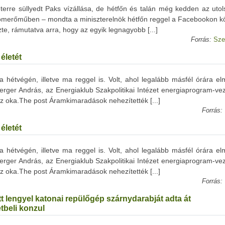
erre süllyedt Paks vízállása, de hétfőn és talán még kedden az utol
tomerőműben – mondta a miniszterelnök hétfőn reggel a Facebookon kö
e, rámutatva arra, hogy az egyik legnagyobb [...]
Forrás:
Sze
életét
 hétvégén, illetve ma reggel is. Volt, ahol legalább másfél órára el
ger András, az Energiaklub Szakpolitikai Intézet energiaprogram-vez
z oka.The post Áramkimaradások nehezítették [...]
Forrás:
életét
 hétvégén, illetve ma reggel is. Volt, ahol legalább másfél órára el
ger András, az Energiaklub Szakpolitikai Intézet energiaprogram-vez
z oka.The post Áramkimaradások nehezítették [...]
Forrás:
t lengyel katonai repülőgép szárnydarabját adta át
tbeli konzul