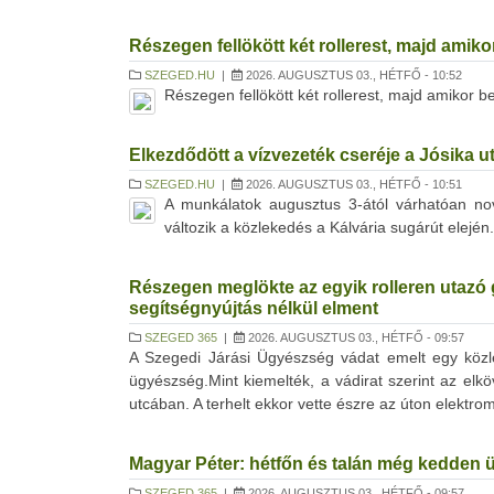
Részegen fellökött két rollerest, majd amiko
SZEGED.HU
|
2026. AUGUSZTUS 03., HÉTFŐ - 10:52
Részegen fellökött két rollerest, majd amikor be
Elkezdődött a vízvezeték cseréje a Jósika 
SZEGED.HU
|
2026. AUGUSZTUS 03., HÉTFŐ - 10:51
A munkálatok augusztus 3-ától várhatóan nov
változik a közlekedés a Kálvária sugárút elején.
Részegen meglökte az egyik rolleren utazó gy
segítségnyújtás nélkül elment
SZEGED 365
|
2026. AUGUSZTUS 03., HÉTFŐ - 09:57
A Szegedi Járási Ügyészség vádat emelt egy közle
ügyészség.Mint kiemelték, a vádirat szerint az elkö
utcában. A terhelt ekkor vette észre az úton elektromo
Magyar Péter: hétfőn és talán még kedden 
SZEGED 365
|
2026. AUGUSZTUS 03., HÉTFŐ - 09:57