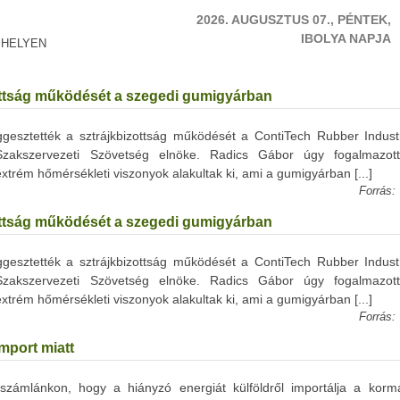
2026. AUGUSZTUS 07., PÉNTEK,
IBOLYA NAPJA
 HELYEN
zottság működését a szegedi gumigyárban
gesztették a sztrájkbizottság működését a ContiTech Rubber Industri
Szakszervezeti Szövetség elnöke. Radics Gábor úgy fogalmazot
trém hőmérsékleti viszonyok alakultak ki, ami a gumigyárban [...]
Forrás:
zottság működését a szegedi gumigyárban
gesztették a sztrájkbizottság működését a ContiTech Rubber Industri
Szakszervezeti Szövetség elnöke. Radics Gábor úgy fogalmazot
trém hőmérsékleti viszonyok alakultak ki, ami a gumigyárban [...]
Forrás:
mport miatt
ámlánkon, hogy a hiányzó energiát külföldről importálja a korm