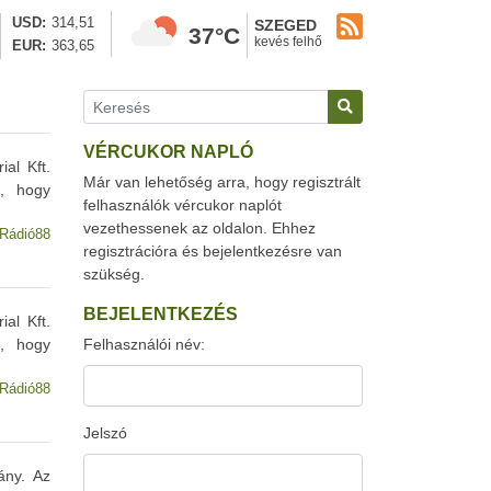
USD
314,51
SZEGED
37°C
kevés felhő
EUR
363,65
VÉRCUKOR NAPLÓ
al Kft.
Már van lehetőség arra, hogy regisztrált
t, hogy
felhasználók vércukor naplót
vezethessenek az oldalon. Ehhez
Rádió88
regisztrációra és bejelentkezésre van
szükség.
BEJELENTKEZÉS
al Kft.
t, hogy
Felhasználói név:
Rádió88
Jelszó
ány. Az