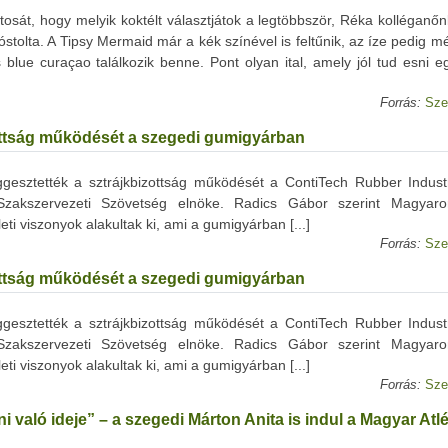
tosát, hogy melyik koktélt választjátok a legtöbbször, Réka kolléganő
tolta. A Tipsy Mermaid már a kék színével is feltűnik, az íze pedig m
blue curaçao találkozik benne. Pont olyan ital, amely jól tud esni e
Forrás:
Sze
zottság működését a szegedi gumigyárban
gesztették a sztrájkbizottság működését a ContiTech Rubber Industri
Szakszervezeti Szövetség elnöke. Radics Gábor szerint Magyaro
i viszonyok alakultak ki, ami a gumigyárban [...]
Forrás:
Sze
zottság működését a szegedi gumigyárban
gesztették a sztrájkbizottság működését a ContiTech Rubber Industri
Szakszervezeti Szövetség elnöke. Radics Gábor szerint Magyaro
i viszonyok alakultak ki, ami a gumigyárban [...]
Forrás:
Sze
 való ideje” – a szegedi Márton Anita is indul a Magyar Atlé