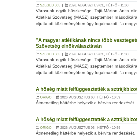
SZEGED 365
|
2026. AUGUSZTUS 03., HÉTFŐ - 11:00
Városunk egyik büszkesége, Tajti-Márton Anita oli
Atlétikai Szövetség (MASZ) szeptember másodikára m
eljuttatott közleményében úgy fogalmazott: “a magyar a
“A magyar atlétikának nincs több vesztegetni
Szövetség elnökválasztásán
SZEGED 365
|
2026. AUGUSZTUS 03., HÉTFŐ - 11:00
Városunk egyik büszkesége, Tajti-Márton Anita oli
Atlétikai Szövetség (MASZ) szeptember másodikára m
eljuttatott közleményében úgy fogalmazott: “a magyar a
A hőség miatt felfüggesztették a sztrájkbi
ORIGO
|
2026. AUGUSZTUS 03., HÉTFŐ - 10:59
Átmenetileg háttérbe helyezik a bérvita rendezését.
A hőség miatt felfüggesztették a sztrájkbi
ORIGO
|
2026. AUGUSZTUS 03., HÉTFŐ - 10:59
Átmenetileg háttérbe helyezik a bérvita rendezését.