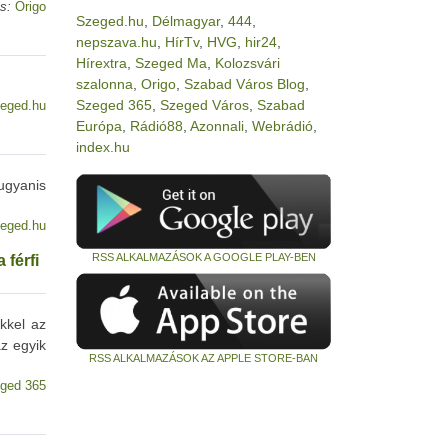
s:
Origo
Szeged.hu
,
Délmagyar
,
444
,
nepszava.hu
,
HírTv
,
HVG
,
hir24
,
Hírextra
,
Szeged Ma
,
Kolozsvári
szalonna
,
Origo
,
Szabad Város Blog
,
Szeged 365
,
Szeged Város
,
Szabad
eged.hu
Európa
,
Rádió88
,
Azonnali
,
Webrádió
,
index.hu
ugyanis
eged.hu
RSS ALKALMAZÁSOK A GOOGLE PLAY-BEN
 férfi
kkel az
az egyik
RSS ALKALMAZÁSOK AZ APPLE STORE-BAN
ged 365