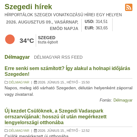
Szegedi hírek
HÍRPORTÁLOK SZEGEDI VONATKOZÁSÚ HÍREI EGY HELYEN
2026. AUGUSZTUS 09., VASÁRNAP,
USD
314,51
EMŐD NAPJA
EUR
363,65
SZEGED
34°C
tiszta égbolt
Délmagyar
DÉLMAGYAR RSS FEED
Erre senki sem számított? Így alakul a holnapi időjárás
Szegeden!
DÉLMAGYAR
|
2026. JÚNIUS 15., HÉTFŐ - 15:50
Napos, meleg idő várható Szegeden, délután helyenként záporral
vagy zivatarral.
Forrás:
Délmagyar
Új kezdet Csülöknek, a Szegedi Vadaspark
orrszarvújának: hosszú út után megérkezett
lengyelországi otthonába
DÉLMAGYAR
|
2026. JÚNIUS 15., HÉTFŐ - 12:52
Csülök megérkezett új otthonába.