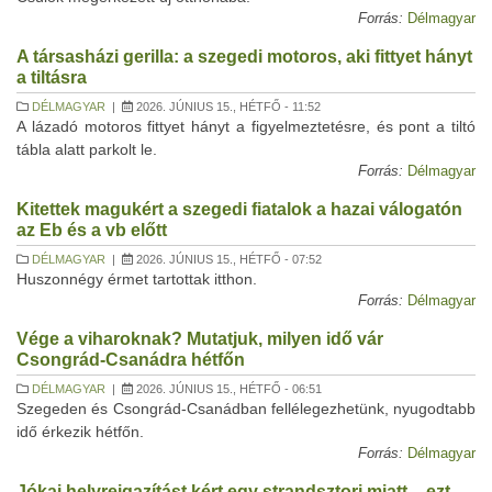
Forrás:
Délmagyar
A társasházi gerilla: a szegedi motoros, aki fittyet hányt
a tiltásra
DÉLMAGYAR
|
2026. JÚNIUS 15., HÉTFŐ - 11:52
A lázadó motoros fittyet hányt a figyelmeztetésre, és pont a tiltó
tábla alatt parkolt le.
Forrás:
Délmagyar
Kitettek magukért a szegedi fiatalok a hazai válogatón
az Eb és a vb előtt
DÉLMAGYAR
|
2026. JÚNIUS 15., HÉTFŐ - 07:52
Huszonnégy érmet tartottak itthon.
Forrás:
Délmagyar
Vége a viharoknak? Mutatjuk, milyen idő vár
Csongrád-Csanádra hétfőn
DÉLMAGYAR
|
2026. JÚNIUS 15., HÉTFŐ - 06:51
Szegeden és Csongrád-Csanádban fellélegezhetünk, nyugodtabb
idő érkezik hétfőn.
Forrás:
Délmagyar
Jókai helyreigazítást kért egy strandsztori miatt – ezt