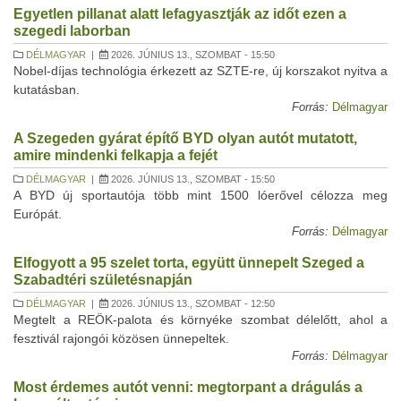
Egyetlen pillanat alatt lefagyasztják az időt ezen a
szegedi laborban
DÉLMAGYAR
|
2026. JÚNIUS 13., SZOMBAT - 15:50
Nobel-díjas technológia érkezett az SZTE-re, új korszakot nyitva a
kutatásban.
Forrás:
Délmagyar
A Szegeden gyárat építő BYD olyan autót mutatott,
amire mindenki felkapja a fejét
DÉLMAGYAR
|
2026. JÚNIUS 13., SZOMBAT - 15:50
A BYD új sportautója több mint 1500 lóerővel célozza meg
Európát.
Forrás:
Délmagyar
Elfogyott a 95 szelet torta, együtt ünnepelt Szeged a
Szabadtéri születésnapján
DÉLMAGYAR
|
2026. JÚNIUS 13., SZOMBAT - 12:50
Megtelt a REÖK-palota és környéke szombat délelőtt, ahol a
fesztivál rajongói közösen ünnepeltek.
Forrás:
Délmagyar
Most érdemes autót venni: megtorpant a drágulás a