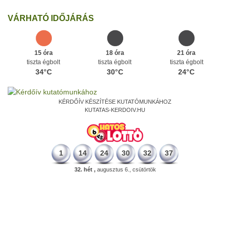
VÁRHATÓ IDŐJÁRÁS
15 óra
18 óra
21 óra
tiszta égbolt
tiszta égbolt
tiszta égbolt
34°C
30°C
24°C
KÉRDŐÍV KÉSZÍTÉSE KUTATÓMUNKÁHOZ
KUTATAS-KERDOIV.HU
1
14
24
30
32
37
32. hét ,
augusztus 6., csütörtök