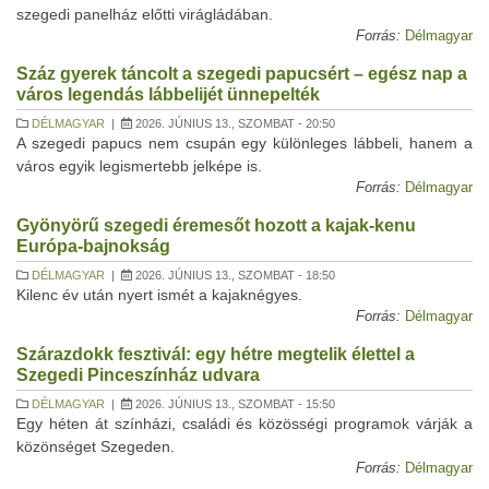
szegedi panelház előtti virágládában.
Forrás:
Délmagyar
Száz gyerek táncolt a szegedi papucsért – egész nap a
város legendás lábbelijét ünnepelték
DÉLMAGYAR
|
2026. JÚNIUS 13., SZOMBAT - 20:50
A szegedi papucs nem csupán egy különleges lábbeli, hanem a
város egyik legismertebb jelképe is.
Forrás:
Délmagyar
Gyönyörű szegedi éremesőt hozott a kajak-kenu
Európa-bajnokság
DÉLMAGYAR
|
2026. JÚNIUS 13., SZOMBAT - 18:50
Kilenc év után nyert ismét a kajaknégyes.
Forrás:
Délmagyar
Szárazdokk fesztivál: egy hétre megtelik élettel a
Szegedi Pinceszínház udvara
DÉLMAGYAR
|
2026. JÚNIUS 13., SZOMBAT - 15:50
Egy héten át színházi, családi és közösségi programok várják a
közönséget Szegeden.
Forrás:
Délmagyar