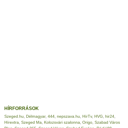
HÍRFORRÁSOK
Szeged.hu
,
Délmagyar
,
444
,
nepszava.hu
,
HírTv
,
HVG
,
hir24
,
Hírextra
,
Szeged Ma
,
Kolozsvári szalonna
,
Origo
,
Szabad Város