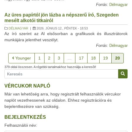
Forrás:
Délmagyar
Az üres papírtól jön lázba a népszerű író, Szegeden
mesélt alkotói titkairól
DÉLMAGYAR
|
2026. JÚNIUS 12., PÉNTEK - 18:53
Az író szerint az AI elsősorban a grafikusok és illusztrátorok
munkájára jelenthet veszélyt.
Forrás:
Délmagyar
Younger
1
2
3
…
17
18
19
20
379 oldal összesen. A régebbi tartalmakhoz használja a keresőt!
VÉRCUKOR NAPLÓ
Már van lehetőség arra, hogy regisztrált felhasználók vércukor
naplót vezethessenek az oldalon. Ehhez regisztrációra és
bejelentkezésre van szükség.
BEJELENTKEZÉS
Felhasználói név: