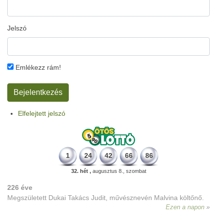
Jelszó
Emlékezz rám!
Elfelejtett jelszó
1
24
42
66
86
32. hét ,
augusztus 8., szombat
226 éve
Megszületett Dukai Takács Judit, művésznevén Malvina költőnő.
Ezen a napon