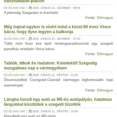
használtautó-piacon
DÉLMAGYAR
|
2026. JÚNIUS 13., SZOMBAT - 08:54
A jelenség Szegeden is érezhető.
Forrás:
Délmagyar
Még hajnal egykor is vízért indul a közel 80 éves Vince
bácsi, hogy ilyen legyen a balkonja
DÉLMAGYAR
|
2026. JÚNIUS 13., SZOMBAT - 07:53
Több mint húsz éve építi növényparadicsomát egy szegedi
panelház erkélyén Vince bácsi.
Forrás:
Délmagyar
Tablók, titkok és riadalom: Kistelektől Szegedig
mozgalmas nap a vármegyében
DÉLMAGYAR
|
2026. JÚNIUS 12., PÉNTEK - 21:50
Összeszedtük Csongrád-Csanád vármegye legfontosabb napi
eseményeit.
Forrás:
Délmagyar
Lángba borult egy autó az M5-ös autópályán, hatalmas
lángokkal küzdöttek a szegedi tűzoltók
DÉLMAGYAR
|
2026. JÚNIUS 12., PÉNTEK - 19:50
Kigyulladt egy autó az M5-ösön.