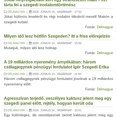
tárta fel a szegedi irodalomtörténész
DÉLMAGYAR
|
2026. JÚNIUS 14., VASÁRNAP - 17:52
Jókai különös leveléről és régi irodalmi titkokról mesélt Makón a
szegedi kutató.
Forrás:
Délmagyar
Milyen idő lesz hétfőn Szegeden? Itt a friss előrejelzés
DÉLMAGYAR
|
2026. JÚNIUS 14., VASÁRNAP - 15:50
Mutatjuk, milyen idő lesz holnap.
Forrás:
Délmagyar
A 19 milliárdos nyeremény árnyékában: három
csillagjegynek pénzügyi fordulatot ígér Szegedi Erika
DÉLMAGYAR
|
2026. JÚNIUS 14., VASÁRNAP - 11:50
Három csillagjegynek pénzügyi fordulatot jósolnak a 19 milliárdos
nyeremény előtt.
Forrás:
Délmagyar
Agresszívan terjedő, veszélyes kaktusz jelent meg egy
szegedi panel előtt, rejtély, hogyan került oda
DÉLMAGYAR
|
2026. JÚNIUS 14., VASÁRNAP - 10:51
Egy különleges, de veszélyesnek tartott kaktusz jelent meg egy