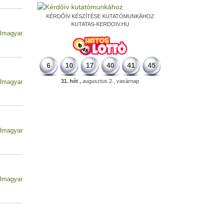
KÉRDŐÍV KÉSZÍTÉSE KUTATÓMUNKÁHOZ
KUTATAS-KERDOIV.HU
lmagyar
6
10
17
40
41
45
31. hét ,
augusztus 2., vasárnap
lmagyar
lmagyar
lmagyar