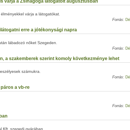
 is várja a Zsinagóga látogatóit augusztusban
élményekkel várja a látogatókat.
Forrás:
Dé
látogatni erre a jótékonysági napra
 után lábadozó nőket Szegeden.
Forrás:
Dé
en, a szakemberek szerint komoly következménye lehet
veszélyesek számukra.
Forrás:
Dé
l páros a vb-re
Forrás:
Dé
rban
al Kft. szegedi gyárában.