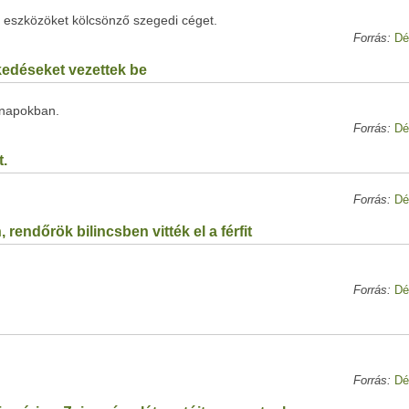
i eszközöket kölcsönző szegedi céget.
Forrás:
Dé
kedéseket vezettek be
 napokban.
Forrás:
Dé
t.
Forrás:
Dé
rendőrök bilincsben vitték el a férfit
Forrás:
Dé
Forrás:
Dé