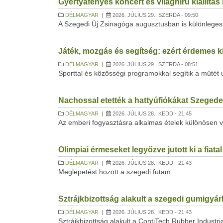
Gyertyafényes koncert és világhírű kiállítás
DÉLMAGYAR
|
2026. JÚLIUS 29., SZERDA - 09:50
A Szegedi Új Zsinagóga augusztusban is különleges 
Játék, mozgás és segítség: ezért érdemes ki
DÉLMAGYAR
|
2026. JÚLIUS 29., SZERDA - 08:51
Sporttal és közösségi programokkal segítik a műtét
Nachossal etették a hattyúfiókákat Szeged
DÉLMAGYAR
|
2026. JÚLIUS 28., KEDD - 21:45
Az emberi fogyasztásra alkalmas ételek különösen 
Olimpiai érmeseket legyőzve jutott ki a fiata
DÉLMAGYAR
|
2026. JÚLIUS 28., KEDD - 21:43
Meglepetést hozott a szegedi futam.
Sztrájkbizottság alakult a szegedi gumigyá
DÉLMAGYAR
|
2026. JÚLIUS 28., KEDD - 21:43
Sztrájkbizottság alakult a ContiTech Rubber Industri