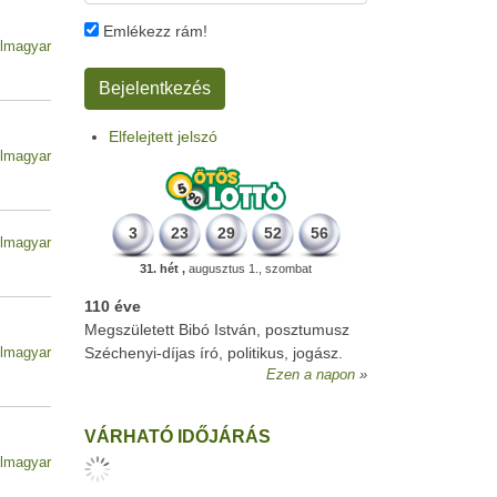
Emlékezz rám!
lmagyar
Elfelejtett jelszó
lmagyar
3
23
29
52
56
lmagyar
31. hét ,
augusztus 1., szombat
110 éve
Megszületett Bibó István, posztumusz
Széchenyi-díjas író, politikus, jogász.
lmagyar
Ezen a napon
VÁRHATÓ IDŐJÁRÁS
lmagyar