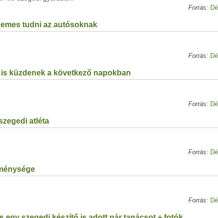
Forrás:
Dé
rdemes tudni az autósoknak
Forrás:
Dé
rt is küzdenek a következő napokban
Forrás:
Dé
szegedi atléta
Forrás:
Dé
eménysége
Forrás:
Dé
s egy szegedi készítő is adott pár tanácsot + fotók