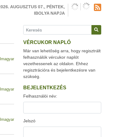
2026. AUGUSZTUS 07., PÉNTEK,
IBOLYA NAPJA
VÉRCUKOR NAPLÓ
Már van lehetőség arra, hogy regisztrált
felhasználók vércukor naplót
lmagyar
vezethessenek az oldalon. Ehhez
regisztrációra és bejelentkezésre van
szükség.
BEJELENTKEZÉS
lmagyar
Felhasználói név:
lmagyar
Jelszó