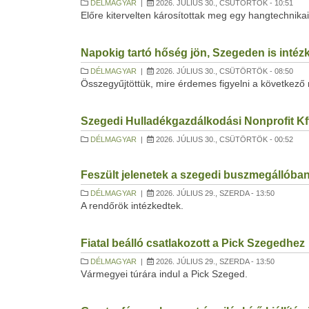
DÉLMAGYAR
|
2026. JÚLIUS 30., CSÜTÖRTÖK - 10:51
Előre kitervelten károsítottak meg egy hangtechnika
Napokig tartó hőség jön, Szegeden is intéz
DÉLMAGYAR
|
2026. JÚLIUS 30., CSÜTÖRTÖK - 08:50
Összegyűjtöttük, mire érdemes figyelni a következő
Szegedi Hulladékgazdálkodási Nonprofit Kf
DÉLMAGYAR
|
2026. JÚLIUS 30., CSÜTÖRTÖK - 00:52
Feszült jelenetek a szegedi buszmegállóban, 
DÉLMAGYAR
|
2026. JÚLIUS 29., SZERDA - 13:50
A rendőrök intézkedtek.
Fiatal beálló csatlakozott a Pick Szegedhez
DÉLMAGYAR
|
2026. JÚLIUS 29., SZERDA - 13:50
Vármegyei túrára indul a Pick Szeged.