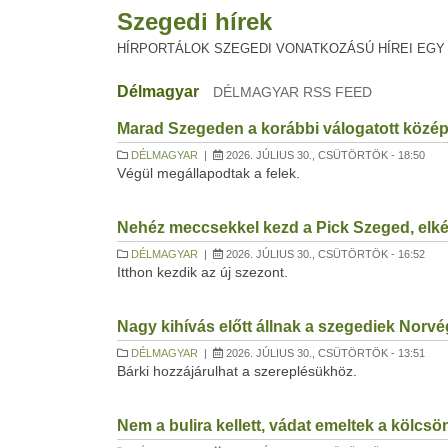
Szegedi hírek
HÍRPORTÁLOK SZEGEDI VONATKOZÁSÚ HÍREI EGY
Délmagyar
DÉLMAGYAR RSS FEED
Marad Szegeden a korábbi válogatott közé
DÉLMAGYAR
|
2026. JÚLIUS 30., CSÜTÖRTÖK - 18:50
Végül megállapodtak a felek.
Nehéz meccsekkel kezd a Pick Szeged, elkés
DÉLMAGYAR
|
2026. JÚLIUS 30., CSÜTÖRTÖK - 16:52
Itthon kezdik az új szezont.
Nagy kihívás előtt állnak a szegediek Norv
DÉLMAGYAR
|
2026. JÚLIUS 30., CSÜTÖRTÖK - 13:51
Bárki hozzájárulhat a szereplésükhöz.
Nem a bulira kellett, vádat emeltek a kölcsön