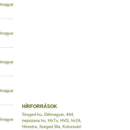
lmagyar
lmagyar
lmagyar
lmagyar
HÍRFORRÁSOK
Szeged.hu
,
Délmagyar
,
444
,
lmagyar
nepszava.hu
,
HírTv
,
HVG
,
hir24
,
Hírextra
,
Szeged Ma
,
Kolozsvári