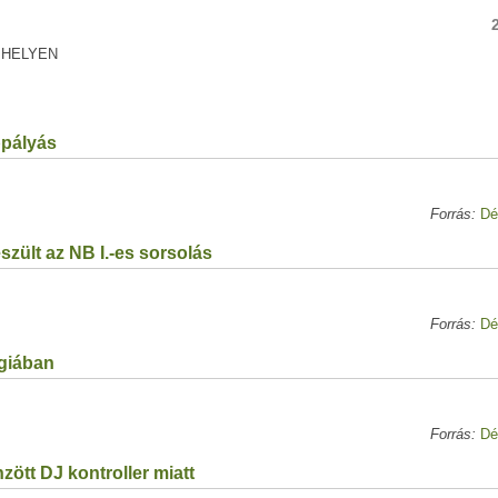
 HELYEN
ppályás
Forrás:
Dé
zült az NB I.-es sorsolás
Forrás:
Dé
égiában
Forrás:
Dé
zött DJ kontroller miatt