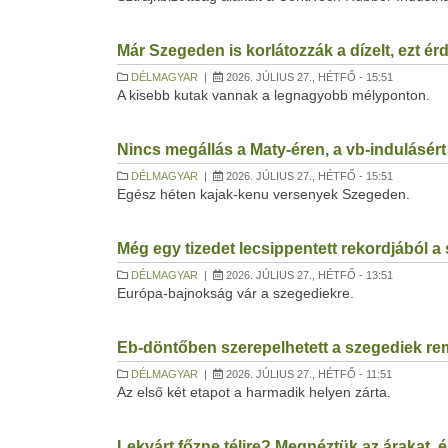
Már Szegeden is korlátozzák a dízelt, ezt é
DÉLMAGYAR
|
2026. JÚLIUS 27., HÉTFŐ - 15:51
A kisebb kutak vannak a legnagyobb mélyponton.
Nincs megállás a Maty-éren, a vb-indulásé
DÉLMAGYAR
|
2026. JÚLIUS 27., HÉTFŐ - 15:51
Egész héten kajak-kenu versenyek Szegeden.
Még egy tizedet lecsippentett rekordjából a 
DÉLMAGYAR
|
2026. JÚLIUS 27., HÉTFŐ - 13:51
Európa-bajnokság vár a szegediekre.
Eb-döntőben szerepelhetett a szegediek r
DÉLMAGYAR
|
2026. JÚLIUS 27., HÉTFŐ - 11:51
Az első két etapot a harmadik helyen zárta.
Lekvárt főzne télire? Megnéztük az árakat, é