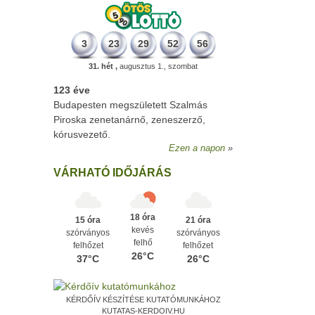
3
23
29
52
56
31. hét ,
augusztus 1., szombat
123 éve
Budapesten megszületett Szalmás
Piroska zenetanárnő, zeneszerző,
kórusvezető.
Ezen a napon
VÁRHATÓ IDŐJÁRÁS
18 óra
15 óra
21 óra
kevés
szórványos
szórványos
felhő
felhőzet
felhőzet
26°C
37°C
26°C
KÉRDŐÍV KÉSZÍTÉSE KUTATÓMUNKÁHOZ
KUTATAS-KERDOIV.HU