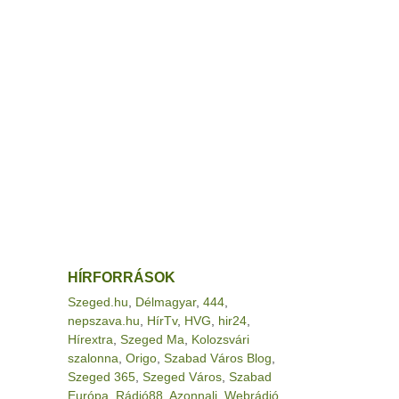
HÍRFORRÁSOK
Szeged.hu
,
Délmagyar
,
444
,
nepszava.hu
,
HírTv
,
HVG
,
hir24
,
Hírextra
,
Szeged Ma
,
Kolozsvári
szalonna
,
Origo
,
Szabad Város Blog
,
Szeged 365
,
Szeged Város
,
Szabad
Európa
,
Rádió88
,
Azonnali
,
Webrádió
,