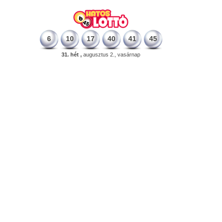
6
10
17
40
41
45
31. hét ,
augusztus 2., vasárnap