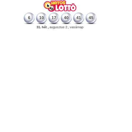
6
10
17
40
41
45
31. hét ,
augusztus 2., vasárnap