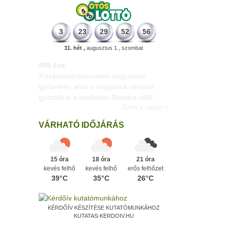
3
23
29
52
56
31. hét ,
augusztus 1., szombat
498 éve
A szávaszentdemeteri-nagyolaszi
győzelem, ahol a magyarok utoljára
győzték le a törököket Mohács előtt.
Ezen a napon
VÁRHATÓ IDŐJÁRÁS
15 óra
18 óra
21 óra
kevés felhő
kevés felhő
erős felhőzet
39°C
35°C
26°C
KÉRDŐÍV KÉSZÍTÉSE KUTATÓMUNKÁHOZ
KUTATAS-KERDOIV.HU