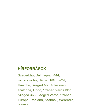
HÍRFORRÁSOK
Szeged.hu
,
Délmagyar
,
444
,
nepszava.hu
,
HírTv
,
HVG
,
hir24
,
Hírextra
,
Szeged Ma
,
Kolozsvári
szalonna
,
Origo
,
Szabad Város Blog
,
Szeged 365
,
Szeged Város
,
Szabad
Európa
,
Rádió88
,
Azonnali
,
Webrádió
,
index.hu