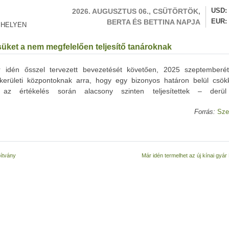
2026. AUGUSZTUS 06., CSÜTÖRTÖK,
USD
BERTA ÉS BETTINA NAPJA
EUR
 HELYEN
süket a nem megfelelően teljesítő tanároknak
er idén ősszel tervezett bevezetését követően, 2025 szeptemberét
kerületi központoknak arra, hogy egy bizonyos határon belül csök
z értékelés során alacsony szinten teljesítettek – derü
Forrás:
Sze
pítvány
Már idén termelhet az új kínai gyá