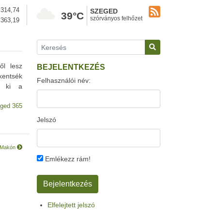
314,74
SZEGED
39°C
szórványos felhőzet
363,19
ől lesz
BEJELENTKEZÉS
kentsék
Felhasználói név:
l ki a
ged 365
Jelszó
r Makón
Emlékezz rám!
Elfelejtett jelszó