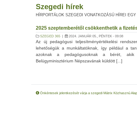
Szegedi hírek
HÍRPORTÁLOK SZEGEDI VONATKOZÁSÚ HÍREI EGY
2025 szeptemberétől csökkenthetik a fizeté
SZEGED 365
|
2024. JANUÁR 05., PÉNTEK - 09:08
Az új pedagógusi teljesítményértékelési rendsz
lehetőségük a munkáltatóknak, így például a tan
azoknak a pedagógusoknak a bérét, akik a
Belügyminisztérium Népszavának küldött [...]
Önkéntesek jelentkezését várja a szegedi Mátrix Közhasznú Ala