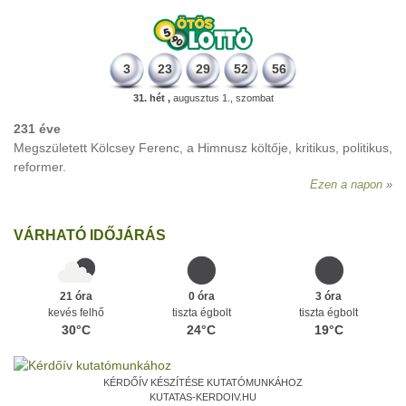
3
23
29
52
56
31. hét ,
augusztus 1., szombat
231 éve
Megszületett Kölcsey Ferenc, a Himnusz költője, kritikus, politikus,
reformer.
Ezen a napon
VÁRHATÓ IDŐJÁRÁS
21 óra
0 óra
3 óra
kevés felhő
tiszta égbolt
tiszta égbolt
30°C
24°C
19°C
KÉRDŐÍV KÉSZÍTÉSE KUTATÓMUNKÁHOZ
KUTATAS-KERDOIV.HU