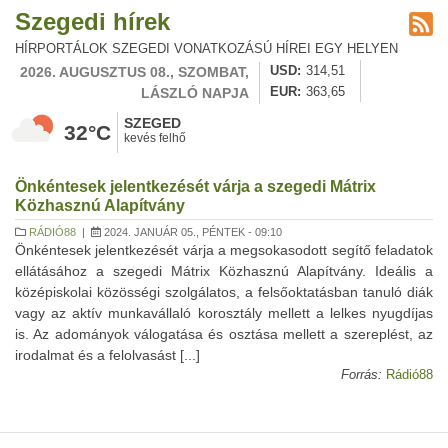
Szegedi hírek
HÍRPORTÁLOK SZEGEDI VONATKOZÁSÚ HÍREI EGY HELYEN
2026. AUGUSZTUS 08., SZOMBAT,
USD
314,51
LÁSZLÓ NAPJA
EUR
363,65
SZEGED
32°C
kevés felhő
Önkéntesek jelentkezését várja a szegedi Mátrix
Közhasznú Alapítvány
RÁDIÓ88
|
2024. JANUÁR 05., PÉNTEK - 09:10
Önkéntesek jelentkezését várja a megsokasodott segítő feladatok
ellátásához a szegedi Mátrix Közhasznú Alapítvány. Ideális a
középiskolai közösségi szolgálatos, a felsőoktatásban tanuló diák
vagy az aktív munkavállaló korosztály mellett a lelkes nyugdíjas
is. Az adományok válogatása és osztása mellett a szereplést, az
irodalmat és a felolvasást [...]
Forrás:
Rádió88