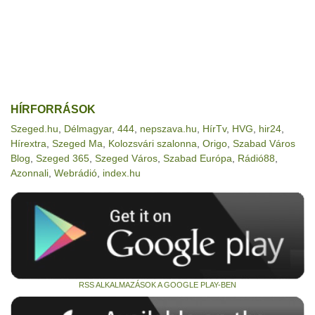
HÍRFORRÁSOK
Szeged.hu
,
Délmagyar
,
444
,
nepszava.hu
,
HírTv
,
HVG
,
hir24
,
Hírextra
,
Szeged Ma
,
Kolozsvári szalonna
,
Origo
,
Szabad Város
Blog
,
Szeged 365
,
Szeged Város
,
Szabad Európa
,
Rádió88
,
Azonnali
,
Webrádió
,
index.hu
RSS ALKALMAZÁSOK A GOOGLE PLAY-BEN