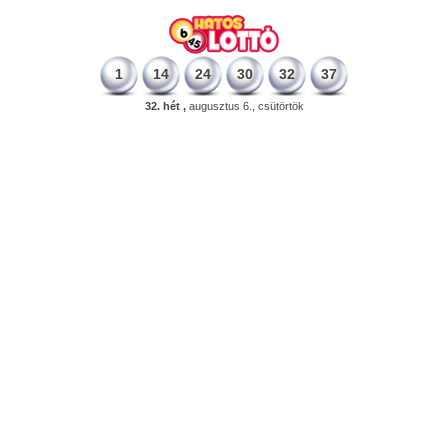
1
14
24
30
32
37
32. hét ,
augusztus 6., csütörtök