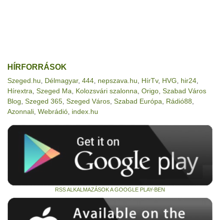
HÍRFORRÁSOK
Szeged.hu
,
Délmagyar
,
444
,
nepszava.hu
,
HírTv
,
HVG
,
hir24
,
Hírextra
,
Szeged Ma
,
Kolozsvári szalonna
,
Origo
,
Szabad Város
Blog
,
Szeged 365
,
Szeged Város
,
Szabad Európa
,
Rádió88
,
Azonnali
,
Webrádió
,
index.hu
RSS ALKALMAZÁSOK A GOOGLE PLAY-BEN