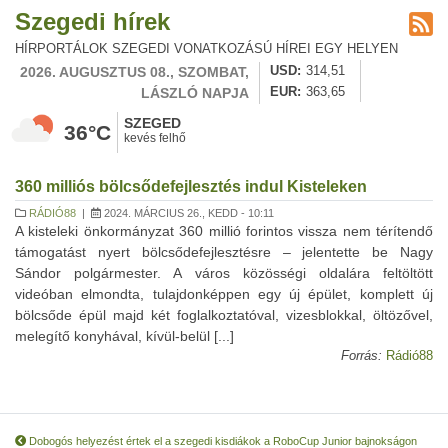
Szegedi hírek
HÍRPORTÁLOK SZEGEDI VONATKOZÁSÚ HÍREI EGY HELYEN
2026. AUGUSZTUS 08., SZOMBAT,
USD
314,51
LÁSZLÓ NAPJA
EUR
363,65
SZEGED
36°C
kevés felhő
360 milliós bölcsődefejlesztés indul Kisteleken
RÁDIÓ88
|
2024. MÁRCIUS 26., KEDD - 10:11
A kisteleki önkormányzat 360 millió forintos vissza nem térítendő
támogatást nyert bölcsődefejlesztésre – jelentette be Nagy
Sándor polgármester. A város közösségi oldalára feltöltött
videóban elmondta, tulajdonképpen egy új épület, komplett új
bölcsőde épül majd két foglalkoztatóval, vizesblokkal, öltözővel,
melegítő konyhával, kívül-belül [...]
Forrás:
Rádió88
Dobogós helyezést értek el a szegedi kisdiákok a RoboCup Junior bajnokságon