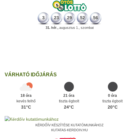
3
23
29
52
56
31. hét ,
augusztus 1., szombat
331 éve
Megszületett Mikes Kelemen memoáríró, műfordító, a XVIII.
századi magyar prózairodalom legnagyobb alakja.
Ezen a napon
VÁRHATÓ IDŐJÁRÁS
18 óra
21 óra
0 óra
kevés felhő
tiszta égbolt
tiszta égbolt
31°C
24°C
20°C
KÉRDŐÍV KÉSZÍTÉSE KUTATÓMUNKÁHOZ
KUTATAS-KERDOIV.HU