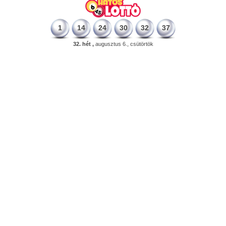
1
14
24
30
32
37
32. hét ,
augusztus 6., csütörtök