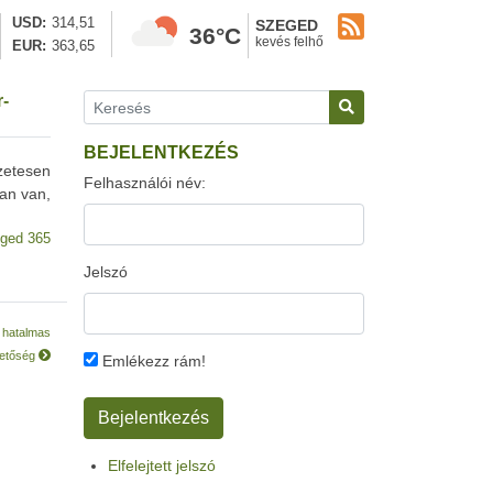
USD
314,51
SZEGED
36°C
kevés felhő
EUR
363,65
r-
BEJELENTKEZÉS
őzetesen
Felhasználói név:
an van,
ged 365
Jelszó
s hatalmas
hetőség
Emlékezz rám!
Elfelejtett jelszó