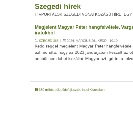
Szegedi hírek
HÍRPORTÁLOK SZEGEDI VONATKOZÁSÚ HÍREI EGY
Megjelent Magyar Péter hangfelvétele, Varg
iratokból
SZEGED 365
|
2024. MÁRCIUS 26., KEDD - 10:10
Kedd reggel megjelent Magyar Péter hangfelvétele. A 
azt mondta, hogy az 2023 januárjában készült az o
amiből nem lehet kiszállni. Magyar azt ígérte, a felvét
360 milliós bölcsődefejlesztés indul Kisteleken