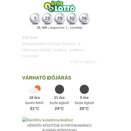
3
23
29
52
56
31. hét ,
augusztus 1., szombat
331 éve
Megszületett Mikes Kelemen
memoáríró, műfordító, a XVIII. századi
magyar prózairodalom legnagyobb
alakja.
Ezen a napon
VÁRHATÓ IDŐJÁRÁS
18 óra
21 óra
0 óra
kevés felhő
tiszta égbolt
tiszta égbolt
31°C
24°C
20°C
KÉRDŐÍV KÉSZÍTÉSE KUTATÓMUNKÁHOZ
KUTATAS-KERDOIV.HU