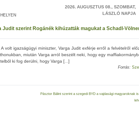
2026. AUGUSZTUS 08., SZOMBAT,
LÁSZLÓ NAPJA
 HELYEN
a Judit szerint Rogánék kihúzatták magukat a Schadl-Völne
volt igazságügyi miniszter, Varga Judit exférje erről a felvételről el
tthonukban, miután Varga arról beszélt neki, hogy egy maffiakormányb
elből ki fog derülni, hogy Varga [...]
Forrás:
Sze
Pásztor Bálint szerint a szegedi BYD a vajdasági magyaroknak i
le