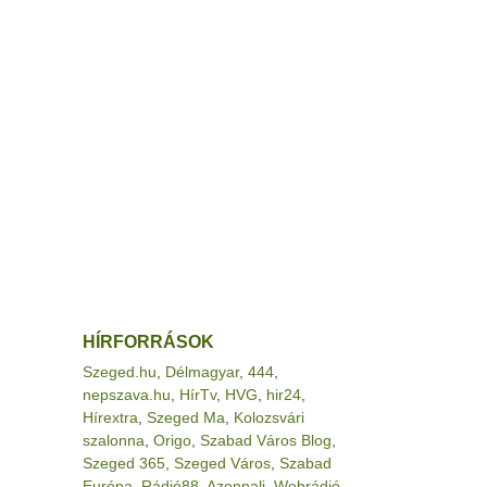
HÍRFORRÁSOK
Szeged.hu
,
Délmagyar
,
444
,
nepszava.hu
,
HírTv
,
HVG
,
hir24
,
Hírextra
,
Szeged Ma
,
Kolozsvári
szalonna
,
Origo
,
Szabad Város Blog
,
Szeged 365
,
Szeged Város
,
Szabad
Európa
,
Rádió88
,
Azonnali
,
Webrádió
,