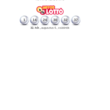
1
14
24
30
32
37
32. hét ,
augusztus 6., csütörtök