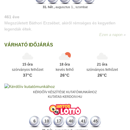
31. hét ,
augusztus 1., szombat
VÁRHATÓ IDŐJÁRÁS
15 óra
18 óra
21 óra
szórványos felhőzet
kevés felhő
szórványos felhőzet
37°C
26°C
26°C
KÉRDŐÍV KÉSZÍTÉSE KUTATÓMUNKÁHOZ
KUTATAS-KERDOIV.HU
6
10
17
40
41
45