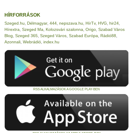
HÍRFORRÁSOK
Szeged.hu
,
Délmagyar
,
444
,
nepszava.hu
,
HírTv
,
HVG
,
hir24
,
Hírextra
,
Szeged Ma
,
Kolozsvári szalonna
,
Origo
,
Szabad Város
Blog
,
Szeged 365
,
Szeged Város
,
Szabad Európa
,
Rádió88
,
Azonnali
,
Webrádió
,
index.hu
RSS ALKALMAZÁSOK A GOOGLE PLAY-BEN