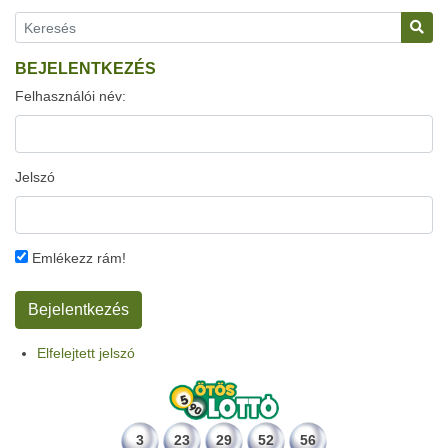
BEJELENTKEZÉS
Felhasználói név:
Jelszó
Emlékezz rám!
Elfelejtett jelszó
3
23
29
52
56