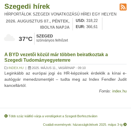
Szegedi hírek
HÍRPORTÁLOK SZEGEDI VONATKOZÁSÚ HÍREI EGY HELYEN
2026. AUGUSZTUS 07., PÉNTEK,
USD
318,22
IBOLYA NAPJA
EUR
366,61
SZEGED
37°C
szórványos felhőzet
A BYD vezetői közül már többen beiratkoztak a
Szegedi Tudományegyetemre
INDEX.HU
|
2025. MÁJUS 11., VASÁRNAP - 09:10
Leginkább az európai jogi és HR-képzések érdeklik a kínai e-
autógyár menedzsmentjét – tudta meg az Index Fendler Judit
kancellártól.
Forrás:
index.hu
Több száz kiállító várja a vendégeket a Szegedi Borfesztiválon
Családi események: házasságkötések 2025. május 3-ig