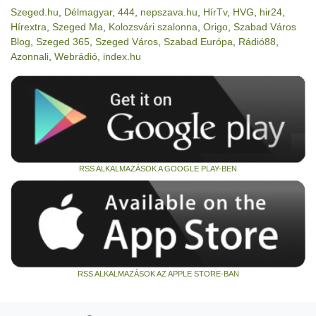
Szeged.hu
,
Délmagyar
,
444
,
nepszava.hu
,
HírTv
,
HVG
,
hir24
,
Hírextra
,
Szeged Ma
,
Kolozsvári szalonna
,
Origo
,
Szabad Város
Blog
,
Szeged 365
,
Szeged Város
,
Szabad Európa
,
Rádió88
,
Azonnali
,
Webrádió
,
index.hu
RSS ALKALMAZÁSOK A GOOGLE PLAY-BEN
RSS ALKALMAZÁSOK AZ APPLE STORE-BAN