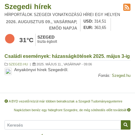
Szegedi hírek
HÍRPORTÁLOK SZEGEDI VONATKOZÁSÚ HÍREI EGY HELYEN
2026. AUGUSZTUS 09., VASÁRNAP,
USD
314,51
EMŐD NAPJA
EUR
363,65
SZEGED
31°C
tiszta égbolt
Családi események: házasságkötések 2025. május 3-ig
SZEGED.HU
|
2025. MÁJUS 11., VASÁRNAP - 09:06
Anyakönyvi hírek Szegedről.
Forrás:
Szeged.hu
A BYD vezetői közül már többen beiratkoztak a Szegedi Tudományegyetemre
Napközben benéz egy hidegfront Szegedre, de még sötétedés előtt továbbáll