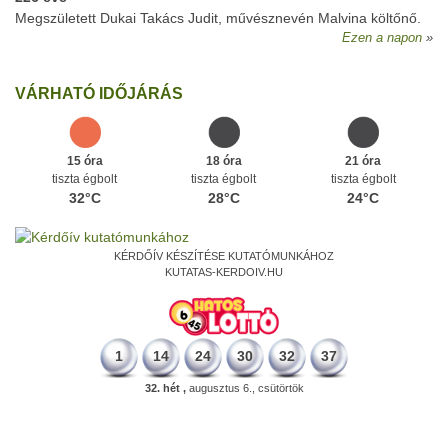
Megszületett Dukai Takács Judit, művésznevén Malvina költőnő.
Ezen a napon
VÁRHATÓ IDŐJÁRÁS
15 óra
18 óra
21 óra
tiszta égbolt
tiszta égbolt
tiszta égbolt
32°C
28°C
24°C
KÉRDŐÍV KÉSZÍTÉSE KUTATÓMUNKÁHOZ
KUTATAS-KERDOIV.HU
1
14
24
30
32
37
32. hét ,
augusztus 6., csütörtök