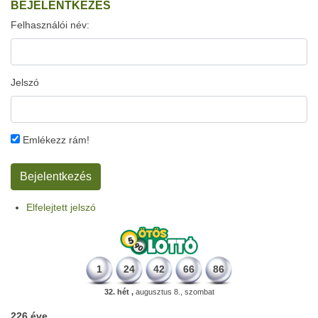
BEJELENTKEZÉS
Felhasználói név:
Jelszó
Emlékezz rám!
Elfelejtett jelszó
1
24
42
66
86
32. hét ,
augusztus 8., szombat
226 éve