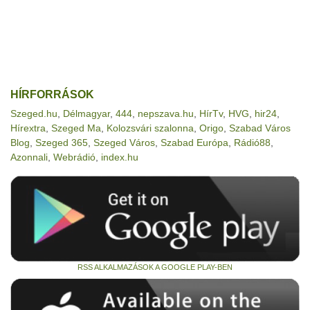
HÍRFORRÁSOK
Szeged.hu
,
Délmagyar
,
444
,
nepszava.hu
,
HírTv
,
HVG
,
hir24
,
Hírextra
,
Szeged Ma
,
Kolozsvári szalonna
,
Origo
,
Szabad Város
Blog
,
Szeged 365
,
Szeged Város
,
Szabad Európa
,
Rádió88
,
Azonnali
,
Webrádió
,
index.hu
RSS ALKALMAZÁSOK A GOOGLE PLAY-BEN