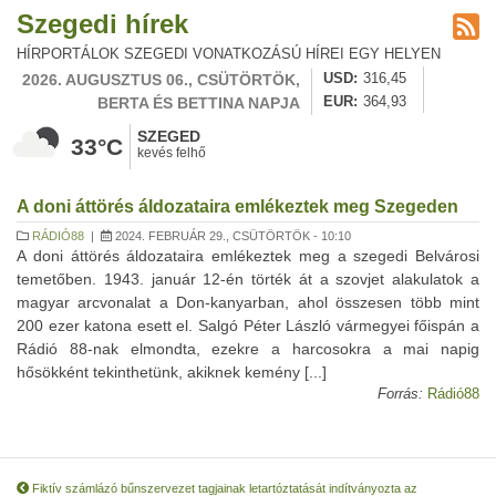
Szegedi hírek
HÍRPORTÁLOK SZEGEDI VONATKOZÁSÚ HÍREI EGY HELYEN
2026. AUGUSZTUS 06., CSÜTÖRTÖK,
USD
316,45
BERTA ÉS BETTINA NAPJA
EUR
364,93
SZEGED
33°C
kevés felhő
A doni áttörés áldozataira emlékeztek meg Szegeden
RÁDIÓ88
|
2024. FEBRUÁR 29., CSÜTÖRTÖK - 10:10
A doni áttörés áldozataira emlékeztek meg a szegedi Belvárosi
temetőben. 1943. január 12-én törték át a szovjet alakulatok a
magyar arcvonalat a Don-kanyarban, ahol összesen több mint
200 ezer katona esett el. Salgó Péter László vármegyei főispán a
Rádió 88-nak elmondta, ezekre a harcosokra a mai napig
hősökként tekinthetünk, akiknek kemény [...]
Forrás:
Rádió88
Fiktív számlázó bűnszervezet tagjainak letartóztatását indítványozta az