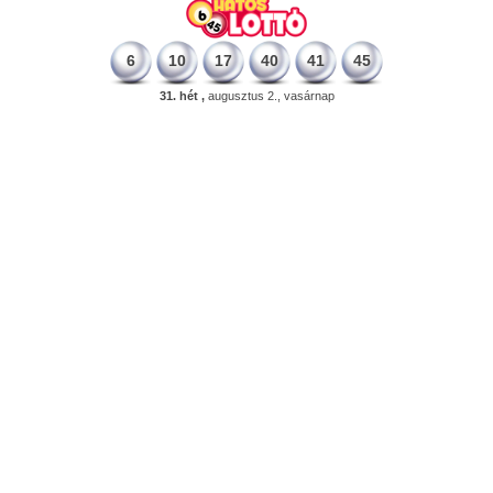
6
10
17
40
41
45
31. hét ,
augusztus 2., vasárnap