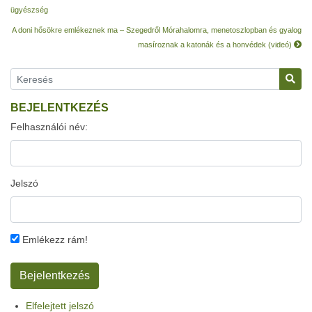
ügyészség
A doni hősökre emlékeznek ma – Szegedről Mórahalomra, menetoszlopban és gyalog
masíroznak a katonák és a honvédek (videó)
BEJELENTKEZÉS
Felhasználói név:
Jelszó
Emlékezz rám!
Elfelejtett jelszó