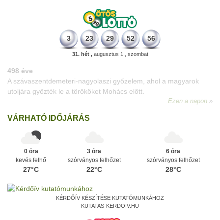
3
23
29
52
56
31. hét ,
augusztus 1., szombat
498 éve
A szávaszentdemeteri-nagyolaszi győzelem, ahol a magyarok
utoljára győzték le a törököket Mohács előtt.
Ezen a napon
VÁRHATÓ IDŐJÁRÁS
0 óra
3 óra
6 óra
kevés felhő
szórványos felhőzet
szórványos felhőzet
27°C
22°C
28°C
KÉRDŐÍV KÉSZÍTÉSE KUTATÓMUNKÁHOZ
KUTATAS-KERDOIV.HU