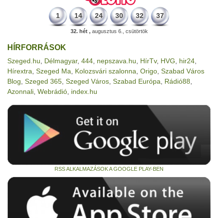
1
14
24
30
32
37
32. hét ,
augusztus 6., csütörtök
HÍRFORRÁSOK
Szeged.hu
,
Délmagyar
,
444
,
nepszava.hu
,
HírTv
,
HVG
,
hir24
,
Hírextra
,
Szeged Ma
,
Kolozsvári szalonna
,
Origo
,
Szabad Város
Blog
,
Szeged 365
,
Szeged Város
,
Szabad Európa
,
Rádió88
,
Azonnali
,
Webrádió
,
index.hu
RSS ALKALMAZÁSOK A GOOGLE PLAY-BEN