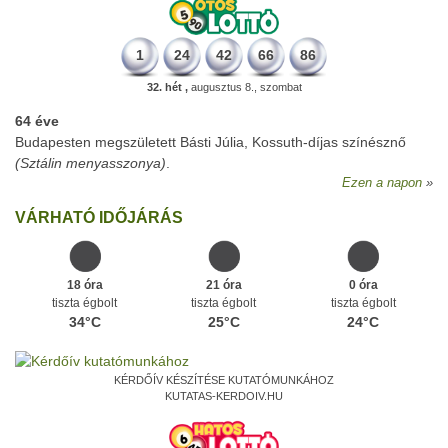
1
24
42
66
86
32. hét ,
augusztus 8., szombat
64 éve
Budapesten megszületett Básti Júlia, Kossuth-díjas színésznő
(Sztálin menyasszonya)
.
Ezen a napon
VÁRHATÓ IDŐJÁRÁS
18 óra
21 óra
0 óra
tiszta égbolt
tiszta égbolt
tiszta égbolt
34°C
25°C
24°C
KÉRDŐÍV KÉSZÍTÉSE KUTATÓMUNKÁHOZ
KUTATAS-KERDOIV.HU