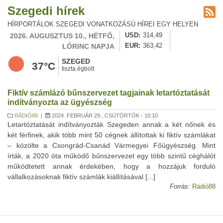
Szegedi hírek
HÍRPORTÁLOK SZEGEDI VONATKOZÁSÚ HÍREI EGY HELYEN
2026. AUGUSZTUS 10., HÉTFŐ,
USD
314,49
LŐRINC NAPJA
EUR
363,42
SZEGED
37°C
tiszta égbolt
Fiktív számlázó bűnszervezet tagjainak letartóztatását
indítványozta az ügyészség
RÁDIÓ88
|
2024. FEBRUÁR 29., CSÜTÖRTÖK - 10:10
Letartóztatását indítványozták Szegeden annak a két nőnek és
két férfinek, akik több mint 50 cégnek állítottak ki fiktív számlákat
– közölte a Csongrád-Csanád Vármegyei Főügyészség. Mint
írták, a 2020 óta működő bűnszervezet egy több szintű céghálót
működtetett annak érdekében, hogy a hozzájuk forduló
vállalkozásoknak fiktív számlák kiállításával [...]
Forrás:
Rádió88