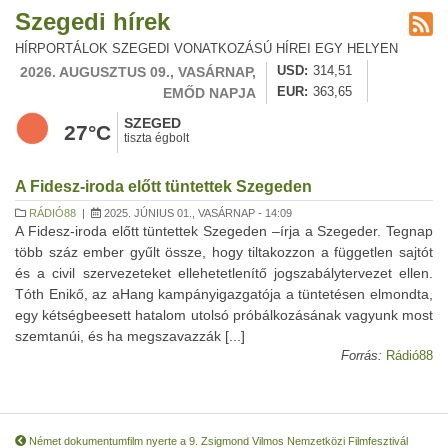
Szegedi hírek
HÍRPORTÁLOK SZEGEDI VONATKOZÁSÚ HÍREI EGY HELYEN
2026. AUGUSZTUS 09., VASÁRNAP,
USD
314,51
EMŐD NAPJA
EUR
363,65
SZEGED
27°C
tiszta égbolt
A Fidesz-iroda előtt tüntettek Szegeden
RÁDIÓ88
|
2025. JÚNIUS 01., VASÁRNAP - 14:09
A Fidesz-iroda előtt tüntettek Szegeden –írja a Szegeder. Tegnap
több száz ember gyűlt össze, hogy tiltakozzon a független sajtót
és a civil szervezeteket ellehetetlenítő jogszabálytervezet ellen.
Tóth Enikő, az aHang kampányigazgatója a tüntetésen elmondta,
egy kétségbeesett hatalom utolsó próbálkozásának vagyunk most
szemtanúi, és ha megszavazzák [...]
Forrás:
Rádió88
Német dokumentumfilm nyerte a 9. Zsigmond Vilmos Nemzetközi Filmfesztivál