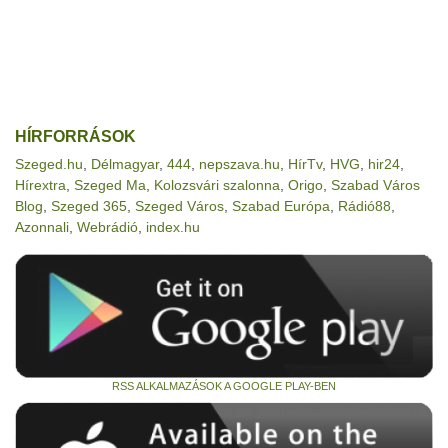
HÍRFORRÁSOK
Szeged.hu
,
Délmagyar
,
444
,
nepszava.hu
,
HírTv
,
HVG
,
hir24
,
Hírextra
,
Szeged Ma
,
Kolozsvári szalonna
,
Origo
,
Szabad Város
Blog
,
Szeged 365
,
Szeged Város
,
Szabad Európa
,
Rádió88
,
Azonnali
,
Webrádió
,
index.hu
RSS ALKALMAZÁSOK A GOOGLE PLAY-BEN