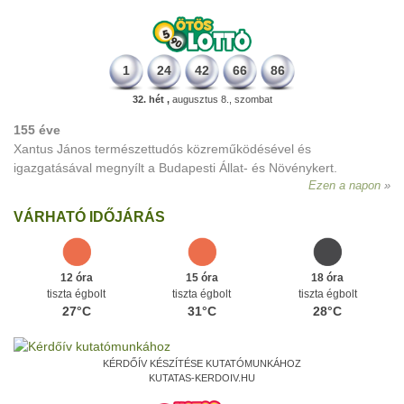
1
24
42
66
86
32. hét ,
augusztus 8., szombat
155 éve
Xantus János természettudós közreműködésével és
igazgatásával megnyílt a Budapesti Állat- és Növénykert.
Ezen a napon
VÁRHATÓ IDŐJÁRÁS
12 óra
15 óra
18 óra
tiszta égbolt
tiszta égbolt
tiszta égbolt
27°C
31°C
28°C
KÉRDŐÍV KÉSZÍTÉSE KUTATÓMUNKÁHOZ
KUTATAS-KERDOIV.HU