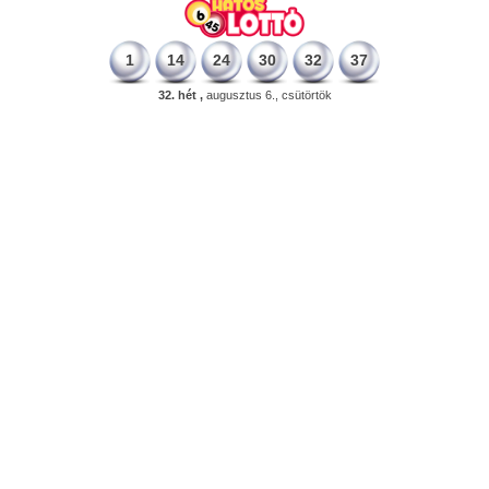
1
14
24
30
32
37
32. hét ,
augusztus 6., csütörtök