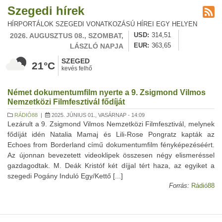
Szegedi hírek
HÍRPORTÁLOK SZEGEDI VONATKOZÁSÚ HÍREI EGY HELYEN
2026. AUGUSZTUS 08., SZOMBAT,
USD
314,51
LÁSZLÓ NAPJA
EUR
363,65
SZEGED
21°C
kevés felhő
Német dokumentumfilm nyerte a 9. Zsigmond Vilmos
Nemzetközi Filmfesztivál fődíját
RÁDIÓ88
|
2025. JÚNIUS 01., VASÁRNAP - 14:09
Lezárult a 9. Zsigmond Vilmos Nemzetközi Filmfesztivál, melynek
fődíját idén Natalia Mamaj és Lili-Rose Pongratz kapták az
Echoes from Borderland című dokumentumfilm fényképezéséért.
Az újonnan bevezetett videoklipek összesen négy elismeréssel
gazdagodtak. M. Deák Kristóf két díjjal tért haza, az egyiket a
szegedi Pogány Induló Egy/Kettő [...]
Forrás:
Rádió88