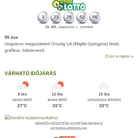
3
23
29
52
56
31. hét ,
augusztus 1., szombat
95 éve
Ungváron megszületett Ország Lili
(Majlát Györgyné)
festő,
grafikus, bábtervező.
Ezen a napon
VÁRHATÓ IDŐJÁRÁS
9 óra
12 óra
15 óra
kevés felhő
kevés felhő
szórványos felhőzet
27°C
33°C
33°C
KÉRDŐÍV KÉSZÍTÉSE KUTATÓMUNKÁHOZ
KUTATAS-KERDOIV.HU