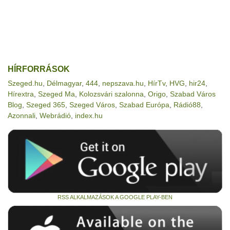
HÍRFORRÁSOK
Szeged.hu
,
Délmagyar
,
444
,
nepszava.hu
,
HírTv
,
HVG
,
hir24
,
Hírextra
,
Szeged Ma
,
Kolozsvári szalonna
,
Origo
,
Szabad Város
Blog
,
Szeged 365
,
Szeged Város
,
Szabad Európa
,
Rádió88
,
Azonnali
,
Webrádió
,
index.hu
RSS ALKALMAZÁSOK A GOOGLE PLAY-BEN