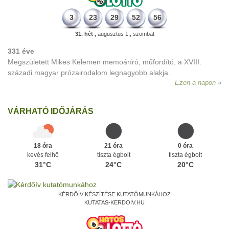
3
23
29
52
56
31. hét ,
augusztus 1., szombat
331 éve
Megszületett Mikes Kelemen memoáríró, műfordító, a XVIII.
századi magyar prózairodalom legnagyobb alakja.
Ezen a napon
VÁRHATÓ IDŐJÁRÁS
18 óra
21 óra
0 óra
kevés felhő
tiszta égbolt
tiszta égbolt
31°C
24°C
20°C
KÉRDŐÍV KÉSZÍTÉSE KUTATÓMUNKÁHOZ
KUTATAS-KERDOIV.HU