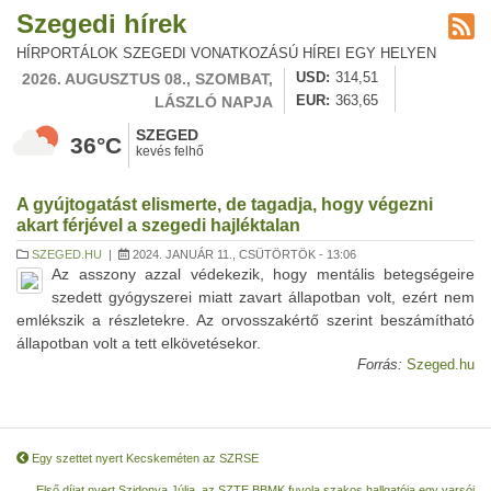
Szegedi hírek
HÍRPORTÁLOK SZEGEDI VONATKOZÁSÚ HÍREI EGY HELYEN
2026. AUGUSZTUS 08., SZOMBAT,
USD
314,51
LÁSZLÓ NAPJA
EUR
363,65
SZEGED
36°C
kevés felhő
A gyújtogatást elismerte, de tagadja, hogy végezni
akart férjével a szegedi hajléktalan
SZEGED.HU
|
2024. JANUÁR 11., CSÜTÖRTÖK - 13:06
Az asszony azzal védekezik, hogy mentális betegségeire
szedett gyógyszerei miatt zavart állapotban volt, ezért nem
emlékszik a részletekre. Az orvosszakértő szerint beszámítható
állapotban volt a tett elkövetésekor.
Forrás:
Szeged.hu
Egy szettet nyert Kecskeméten az SZRSE
Első díjat nyert Szidonya Júlia, az SZTE BBMK fuvola szakos hallgatója egy varsói