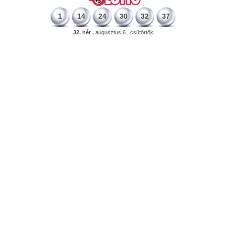
1
14
24
30
32
37
32. hét ,
augusztus 6., csütörtök