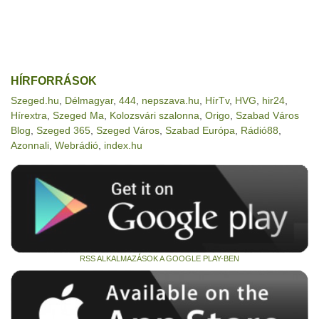
HÍRFORRÁSOK
Szeged.hu
,
Délmagyar
,
444
,
nepszava.hu
,
HírTv
,
HVG
,
hir24
,
Hírextra
,
Szeged Ma
,
Kolozsvári szalonna
,
Origo
,
Szabad Város
Blog
,
Szeged 365
,
Szeged Város
,
Szabad Európa
,
Rádió88
,
Azonnali
,
Webrádió
,
index.hu
RSS ALKALMAZÁSOK A GOOGLE PLAY-BEN