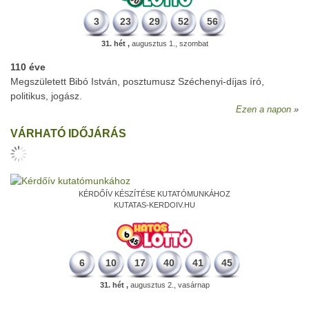
3
23
29
52
56
31. hét ,
augusztus 1., szombat
110 éve
Megszületett Bibó István, posztumusz Széchenyi-díjas író,
politikus, jogász.
Ezen a napon
VÁRHATÓ IDŐJÁRÁS
KÉRDŐÍV KÉSZÍTÉSE KUTATÓMUNKÁHOZ
KUTATAS-KERDOIV.HU
6
10
17
40
41
45
31. hét ,
augusztus 2., vasárnap