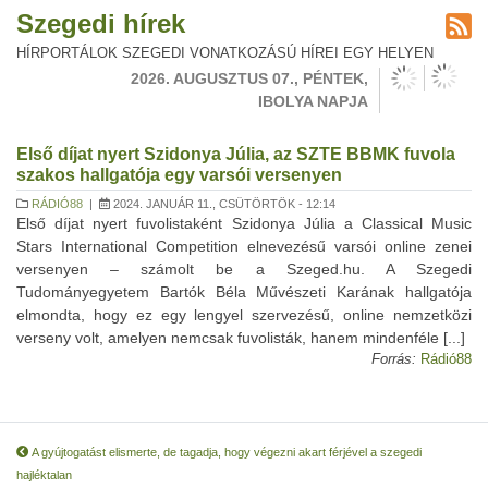
Szegedi hírek
HÍRPORTÁLOK SZEGEDI VONATKOZÁSÚ HÍREI EGY HELYEN
2026. AUGUSZTUS 07., PÉNTEK,
IBOLYA NAPJA
Első díjat nyert Szidonya Júlia, az SZTE BBMK fuvola
szakos hallgatója egy varsói versenyen
RÁDIÓ88
|
2024. JANUÁR 11., CSÜTÖRTÖK - 12:14
Első díjat nyert fuvolistaként Szidonya Júlia a Classical Music
Stars International Competition elnevezésű varsói online zenei
versenyen – számolt be a Szeged.hu. A Szegedi
Tudományegyetem Bartók Béla Művészeti Karának hallgatója
elmondta, hogy ez egy lengyel szervezésű, online nemzetközi
verseny volt, amelyen nemcsak fuvolisták, hanem mindenféle [...]
Forrás:
Rádió88
A gyújtogatást elismerte, de tagadja, hogy végezni akart férjével a szegedi
hajléktalan