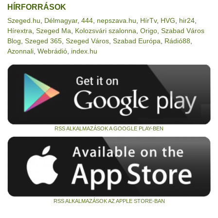
HÍRFORRÁSOK
Szeged.hu
,
Délmagyar
,
444
,
nepszava.hu
,
HírTv
,
HVG
,
hir24
,
Hírextra
,
Szeged Ma
,
Kolozsvári szalonna
,
Origo
,
Szabad Város
Blog
,
Szeged 365
,
Szeged Város
,
Szabad Európa
,
Rádió88
,
Azonnali
,
Webrádió
,
index.hu
RSS ALKALMAZÁSOK A GOOGLE PLAY-BEN
RSS ALKALMAZÁSOK AZ APPLE STORE-BAN