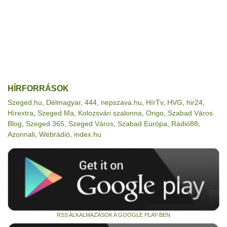
HÍRFORRÁSOK
Szeged.hu
,
Délmagyar
,
444
,
nepszava.hu
,
HírTv
,
HVG
,
hir24
,
Hírextra
,
Szeged Ma
,
Kolozsvári szalonna
,
Origo
,
Szabad Város
Blog
,
Szeged 365
,
Szeged Város
,
Szabad Európa
,
Rádió88
,
Azonnali
,
Webrádió
,
index.hu
RSS ALKALMAZÁSOK A GOOGLE PLAY-BEN