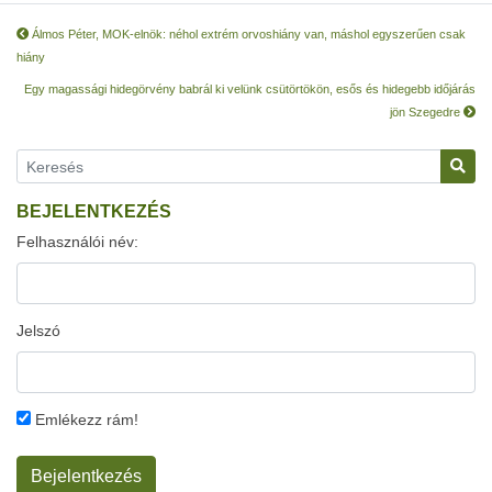
Álmos Péter, MOK-elnök: néhol extrém orvoshiány van, máshol egyszerűen csak
hiány
Egy magassági hidegörvény babrál ki velünk csütörtökön, esős és hidegebb időjárás
jön Szegedre
BEJELENTKEZÉS
Felhasználói név:
Jelszó
Emlékezz rám!