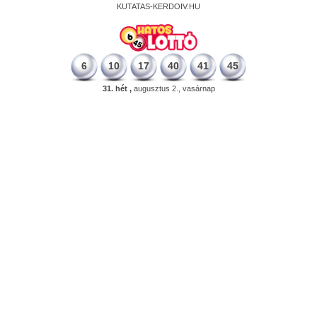
KUTATAS-KERDOIV.HU
6
10
17
40
41
45
31. hét ,
augusztus 2., vasárnap