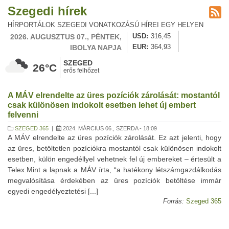
Szegedi hírek
HÍRPORTÁLOK SZEGEDI VONATKOZÁSÚ HÍREI EGY HELYEN
2026. AUGUSZTUS 07., PÉNTEK,
USD
316,45
IBOLYA NAPJA
EUR
364,93
SZEGED
26°C
erős felhőzet
A MÁV elrendelte az üres pozíciók zárolását: mostantól
csak különösen indokolt esetben lehet új embert
felvenni
SZEGED 365
|
2024. MÁRCIUS 06., SZERDA - 18:09
A MÁV elrendelte az üres pozíciók zárolását. Ez azt jelenti, hogy
az üres, betöltetlen pozíciókra mostantól csak különösen indokolt
esetben, külön engedéllyel vehetnek fel új embereket – értesült a
Telex.Mint a lapnak a MÁV írta, “a hatékony létszámgazdálkodás
megvalósítása érdekében az üres pozíciók betöltése immár
egyedi engedélyeztetési [...]
Forrás:
Szeged 365