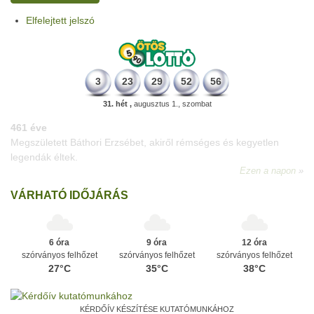
Elfelejtett jelszó
3
23
29
52
56
31. hét ,
augusztus 1., szombat
196 éve
Megszületett Kondor Gusztáv csillagász, matematikus, egyetemi
tanár, akadémikus.
Ezen a napon
VÁRHATÓ IDŐJÁRÁS
6 óra
9 óra
12 óra
szórványos felhőzet
szórványos felhőzet
szórványos felhőzet
27°C
35°C
38°C
KÉRDŐÍV KÉSZÍTÉSE KUTATÓMUNKÁHOZ