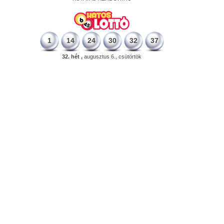
1
14
24
30
32
37
32. hét ,
augusztus 6., csütörtök