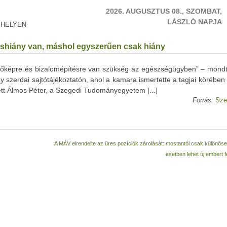
2026. AUGUSZTUS 08., SZOMBAT,
LÁSZLÓ NAPJA
 HELYEN
oshiány van, máshol egyszerűen csak hiány
övőképre és bizalomépítésre van szükség az egészségügyben” – mond
szerdai sajtótájékoztatón, ahol a kamara ismertette a tagjai körében
ett Álmos Péter, a Szegedi Tudományegyetem [...]
Forrás:
Sze
A MÁV elrendelte az üres pozíciók zárolását: mostantól csak különöse
esetben lehet új embert 