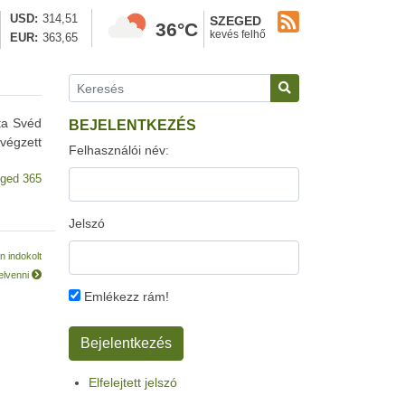
USD
314,51
SZEGED
36°C
kevés felhő
EUR
363,65
ta Svéd
BEJELENTKEZÉS
 végzett
Felhasználói név:
ged 365
Jelszó
n indokolt
felvenni
Emlékezz rám!
Elfelejtett jelszó