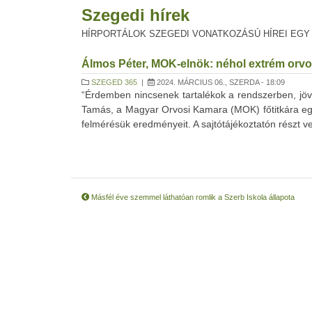
Szegedi hírek
HÍRPORTÁLOK SZEGEDI VONATKOZÁSÚ HÍREI EGY
Álmos Péter, MOK-elnök: néhol extrém orv
SZEGED 365
|
2024. MÁRCIUS 06., SZERDA - 18:09
“Érdemben nincsenek tartalékok a rendszerben, j
Tamás, a Magyar Orvosi Kamara (MOK) főtitkára egy 
felmérésük eredményeit. A sajtótájékoztatón részt v
Másfél éve szemmel láthatóan romlik a Szerb Iskola állapota