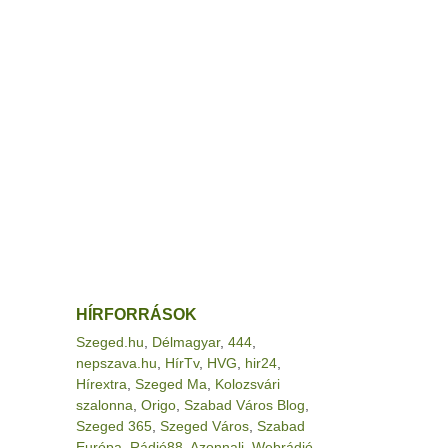
HÍRFORRÁSOK
Szeged.hu
,
Délmagyar
,
444
,
nepszava.hu
,
HírTv
,
HVG
,
hir24
,
Hírextra
,
Szeged Ma
,
Kolozsvári
szalonna
,
Origo
,
Szabad Város Blog
,
Szeged 365
,
Szeged Város
,
Szabad
Európa
,
Rádió88
,
Azonnali
,
Webrádió
,