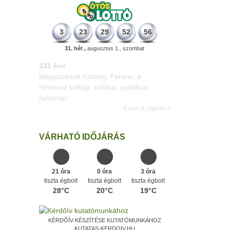
3
23
29
52
56
31. hét ,
augusztus 1., szombat
331 éve
Megszületett Mikes Kelemen
memoáríró, műfordító, a XVIII. századi
magyar prózairodalom legnagyobb
alakja.
Ezen a napon
VÁRHATÓ IDŐJÁRÁS
21 óra
0 óra
3 óra
tiszta égbolt
tiszta égbolt
tiszta égbolt
28°C
20°C
19°C
KÉRDŐÍV KÉSZÍTÉSE KUTATÓMUNKÁHOZ
KUTATAS-KERDOIV.HU