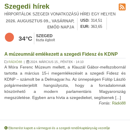
Szegedi hírek
HÍRPORTÁLOK SZEGEDI VONATKOZÁSÚ HÍREI EGY HELYEN
2026. AUGUSZTUS 09., VASÁRNAP,
USD
314,51
EMŐD NAPJA
EUR
363,65
SZEGED
34°C
tiszta égbolt
A múzeumnál emlékezett a szegedi Fidesz és KDNP
RÁDIÓ88
|
2024. MÁRCIUS 15., PÉNTEK - 14:10
A Móra Ferenc Múzeum mellett, a Klauzál Gábor-mellszobornál
tartotta a március 15-i megemlékezését a szegedi Fidesz és
KDNP – számolt be a Delmagyar.hu. Az ünnepségen Fülöp László
polgármesterjelölt hangsúlyozta, hogy a forradalomnak
köszönhető a modern parlamentáris Magyarország
megszületése. Egyben arra hívta a szegedieket, segítsenek [...]
Forrás:
Rádió88
Elismerést kapott a vármegyei és a szegedi rendőrkapitányság vezetője