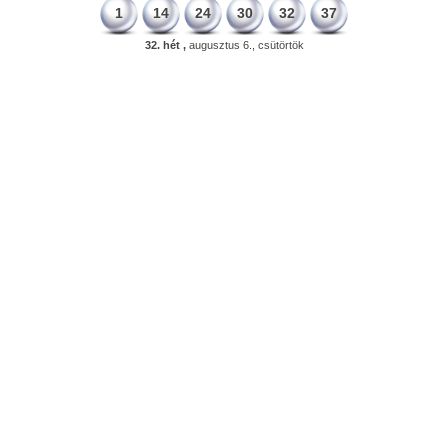
1
14
24
30
32
37
32. hét ,
augusztus 6., csütörtök