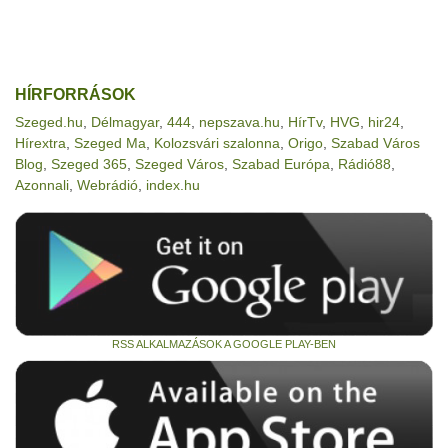
HÍRFORRÁSOK
Szeged.hu
,
Délmagyar
,
444
,
nepszava.hu
,
HírTv
,
HVG
,
hir24
,
Hírextra
,
Szeged Ma
,
Kolozsvári szalonna
,
Origo
,
Szabad Város
Blog
,
Szeged 365
,
Szeged Város
,
Szabad Európa
,
Rádió88
,
Azonnali
,
Webrádió
,
index.hu
RSS ALKALMAZÁSOK A GOOGLE PLAY-BEN