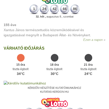
1
24
42
66
86
32. hét ,
augusztus 8., szombat
155 éve
Xantus János természettudós közreműködésével és
igazgatásával megnyílt a Budapesti Állat- és Növénykert.
Ezen a napon
VÁRHATÓ IDŐJÁRÁS
15 óra
18 óra
21 óra
tiszta égbolt
tiszta égbolt
tiszta égbolt
34°C
30°C
24°C
KÉRDŐÍV KÉSZÍTÉSE KUTATÓMUNKÁHOZ
KUTATAS-KERDOIV.HU