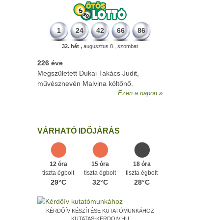
1
24
42
66
86
32. hét ,
augusztus 8., szombat
226 éve
Megszületett Dukai Takács Judit,
művésznevén Malvina költőnő.
Ezen a napon
VÁRHATÓ IDŐJÁRÁS
12 óra
15 óra
18 óra
tiszta égbolt
tiszta égbolt
tiszta égbolt
29°C
32°C
28°C
KÉRDŐÍV KÉSZÍTÉSE KUTATÓMUNKÁHOZ
KUTATAS-KERDOIV.HU