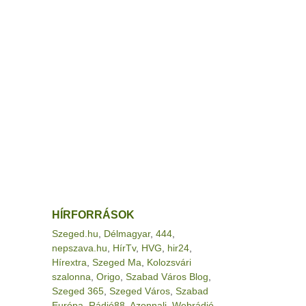
HÍRFORRÁSOK
Szeged.hu
,
Délmagyar
,
444
,
nepszava.hu
,
HírTv
,
HVG
,
hir24
,
Hírextra
,
Szeged Ma
,
Kolozsvári
szalonna
,
Origo
,
Szabad Város Blog
,
Szeged 365
,
Szeged Város
,
Szabad
Európa
,
Rádió88
,
Azonnali
,
Webrádió
,