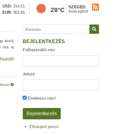
USD
314,51
SZEGED
28°C
tiszta égbolt
EUR
363,65
y árvíz
BEJELENTKEZÉS
d ma is
Felhasználói név:
Rádió88
Jelszó
nálisban
Emlékezz rám!
Elfelejtett jelszó