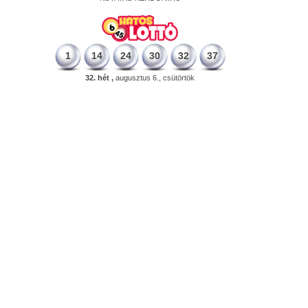
1
14
24
30
32
37
32. hét ,
augusztus 6., csütörtök