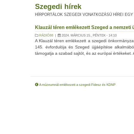
Szegedi hírek
HÍRPORTÁLOK SZEGEDI VONATKOZÁSÚ HÍREI EGY
Klauzál téren emlékezett Szeged a nemzeti
RÁDIÓ88
|
2024. MÁRCIUS 15., PÉNTEK - 14:10
A Klauzál téren emlékezett a szegedi önkormányza
145. évfordulója és Szeged újjáépítése alkalmá
támogatja a szabad sajtót, és az európai értékeket. Am
A múzeumnál emlékezett a szegedi Fidesz és KDNP