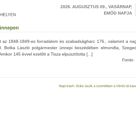
2026. AUGUSZTUS 09., VASÁRNAP,
EMŐD NAPJA
 HELYEN
 ünnepen
t az 1848-1849-es forradalom és szabadságharc 176., valamint a nag
ból. Botka László polgármester ünnepi beszédében elmondta, Szege
ikor 145 évvel ezelőtt a Tisza elpusztította [...]
Forrás:
Napi trash: őzike úszik a szemétben a Vértói úti ka