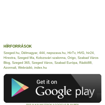
HÍRFORRÁSOK
Szeged.hu
,
Délmagyar
,
444
,
nepszava.hu
,
HírTv
,
HVG
,
hir24
,
Hírextra
,
Szeged Ma
,
Kolozsvári szalonna
,
Origo
,
Szabad Város
Blog
,
Szeged 365
,
Szeged Város
,
Szabad Európa
,
Rádió88
,
Azonnali
,
Webrádió
,
index.hu
RSS ALKALMAZÁSOK A GOOGLE PLAY-BEN