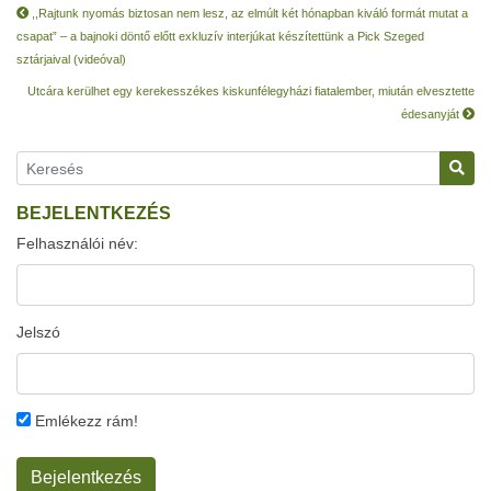
,,Rajtunk nyomás biztosan nem lesz, az elmúlt két hónapban kiváló formát mutat a
csapat” – a bajnoki döntő előtt exkluzív interjúkat készítettünk a Pick Szeged
sztárjaival (videóval)
Utcára kerülhet egy kerekesszékes kiskunfélegyházi fiatalember, miután elvesztette
édesanyját
BEJELENTKEZÉS
Felhasználói név:
Jelszó
Emlékezz rám!