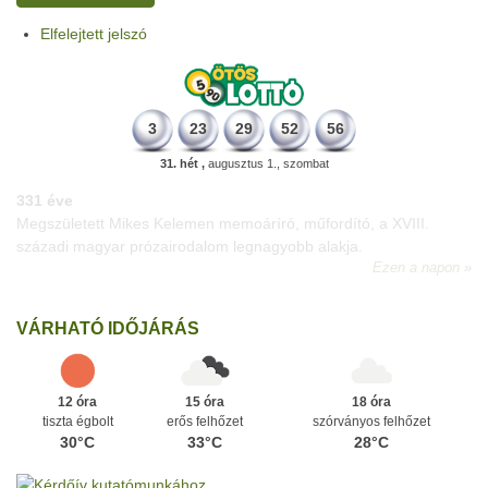
Elfelejtett jelszó
3
23
29
52
56
31. hét ,
augusztus 1., szombat
331 éve
Megszületett Mikes Kelemen memoáríró, műfordító, a XVIII.
századi magyar prózairodalom legnagyobb alakja.
Ezen a napon
VÁRHATÓ IDŐJÁRÁS
12 óra
15 óra
18 óra
tiszta égbolt
erős felhőzet
szórványos felhőzet
30°C
33°C
28°C