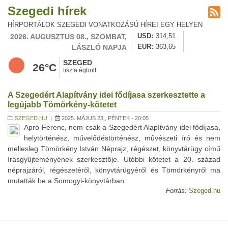
Szegedi hírek
HÍRPORTÁLOK SZEGEDI VONATKOZÁSÚ HÍREI EGY HELYEN
2026. AUGUSZTUS 08., SZOMBAT,
USD
314,51
LÁSZLÓ NAPJA
EUR
363,65
SZEGED
26°C
tiszta égbolt
A Szegedért Alapítvány idei fődíjasa szerkesztette a
legújabb Tömörkény-kötetet
SZEGED.HU
|
2025. MÁJUS 23., PÉNTEK - 20:05
Apró Ferenc, nem csak a Szegedért Alapítvány idei fődíjasa,
helytörténész, művelődéstörténész, művészeti író és nem
mellesleg Tömörkény István Néprajz, régészet, könyvtárügy című
írásgyűjteményének szerkesztője. Utóbbi kötetet a 20. század
néprajzáról, régészetéről, könyvtárügyéről és Tömörkényről ma
mutatták be a Somogyi-könyvtárban.
Forrás:
Szeged.hu