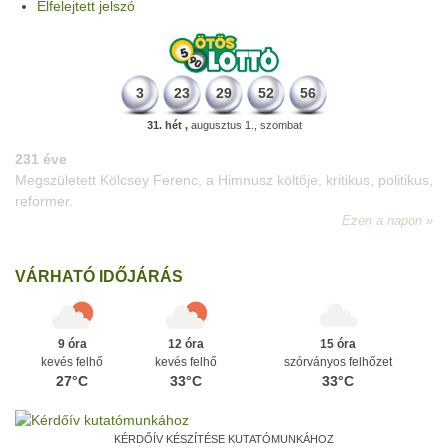
Elfelejtett jelszó
3
23
29
52
56
31. hét ,
augusztus 1., szombat
VÁRHATÓ IDŐJÁRÁS
9 óra
12 óra
15 óra
kevés felhő
kevés felhő
szórványos felhőzet
27°C
33°C
33°C
KÉRDŐÍV KÉSZÍTÉSE KUTATÓMUNKÁHOZ