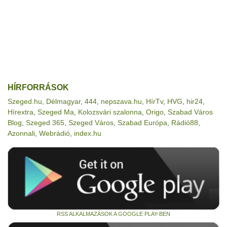
HÍRFORRÁSOK
Szeged.hu
,
Délmagyar
,
444
,
nepszava.hu
,
HírTv
,
HVG
,
hir24
,
Hírextra
,
Szeged Ma
,
Kolozsvári szalonna
,
Origo
,
Szabad Város
Blog
,
Szeged 365
,
Szeged Város
,
Szabad Európa
,
Rádió88
,
Azonnali
,
Webrádió
,
index.hu
RSS ALKALMAZÁSOK A GOOGLE PLAY-BEN