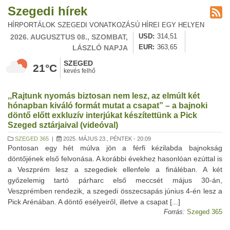
Szegedi hírek
HÍRPORTÁLOK SZEGEDI VONATKOZÁSÚ HÍREI EGY HELYEN
2026. AUGUSZTUS 08., SZOMBAT,
USD
314,51
LÁSZLÓ NAPJA
EUR
363,65
SZEGED
21°C
kevés felhő
,,Rajtunk nyomás biztosan nem lesz, az elmúlt két
hónapban kiváló formát mutat a csapat” – a bajnoki
döntő előtt exkluzív interjúkat készítettünk a Pick
Szeged sztárjaival (videóval)
SZEGED 365
|
2025. MÁJUS 23., PÉNTEK - 20:09
Pontosan egy hét múlva jön a férfi kézilabda bajnokság
döntőjének első felvonása. A korábbi évekhez hasonlóan ezúttal is
a Veszprém lesz a szegediek ellenfele a fináléban. A két
győzelemig tartó párharc első meccsét május 30-án,
Veszprémben rendezik, a szegedi összecsapás június 4-én lesz a
Pick Arénában. A döntő esélyeiről, illetve a csapat [...]
Forrás:
Szeged 365