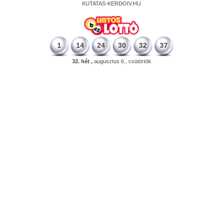
KUTATAS-KERDOIV.HU
1
14
24
30
32
37
32. hét ,
augusztus 6., csütörtök