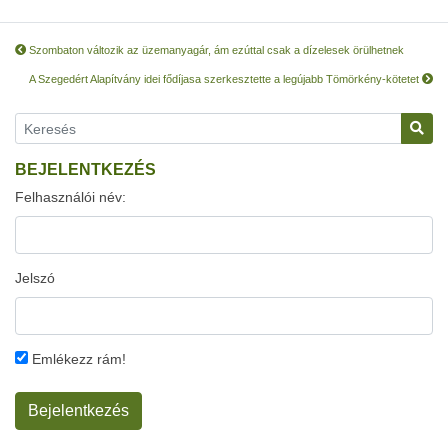
Szombaton változik az üzemanyagár, ám ezúttal csak a dízelesek örülhetnek
A Szegedért Alapítvány idei fődíjasa szerkesztette a legújabb Tömörkény-kötetet
BEJELENTKEZÉS
Felhasználói név:
Jelszó
Emlékezz rám!