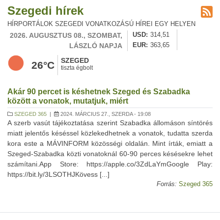
Szegedi hírek
HÍRPORTÁLOK SZEGEDI VONATKOZÁSÚ HÍREI EGY HELYEN
2026. AUGUSZTUS 08., SZOMBAT,
USD
314,51
LÁSZLÓ NAPJA
EUR
363,65
SZEGED
26°C
tiszta égbolt
Akár 90 percet is késhetnek Szeged és Szabadka
között a vonatok, mutatjuk, miért
SZEGED 365
|
2024. MÁRCIUS 27., SZERDA - 19:08
A szerb vasút tájékoztatása szerint Szabadka állomáson síntörés
miatt jelentős késéssel közlekedhetnek a vonatok, tudatta szerda
kora este a MÁVINFORM közösségi oldalán. Mint írták, emiatt a
Szeged-Szabadka közti vonatoknál 60-90 perces késésekre lehet
számítani.App Store: https://apple.co/3ZdLaYmGoogle Play:
https://bit.ly/3LSOTHJKövess [...]
Forrás:
Szeged 365