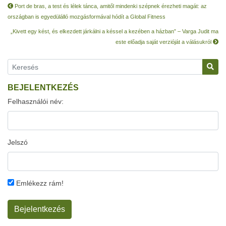
Port de bras, a test és lélek tánca, amitől mindenki szépnek érezheti magát: az
országban is egyedülálló mozgásformával hódít a Global Fitness
„Kivett egy kést, és elkezdett járkálni a késsel a kezében a házban” – Varga Judit ma
este előadja saját verzióját a válásukról
BEJELENTKEZÉS
Felhasználói név:
Jelszó
Emlékezz rám!