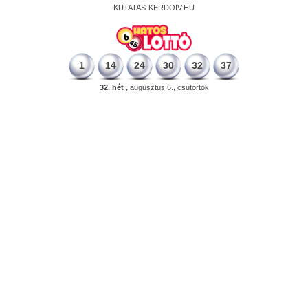
KUTATAS-KERDOIV.HU
1
14
24
30
32
37
32. hét ,
augusztus 6., csütörtök