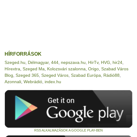
HÍRFORRÁSOK
Szeged.hu
,
Délmagyar
,
444
,
nepszava.hu
,
HírTv
,
HVG
,
hir24
,
Hírextra
,
Szeged Ma
,
Kolozsvári szalonna
,
Origo
,
Szabad Város
Blog
,
Szeged 365
,
Szeged Város
,
Szabad Európa
,
Rádió88
,
Azonnali
,
Webrádió
,
index.hu
RSS ALKALMAZÁSOK A GOOGLE PLAY-BEN