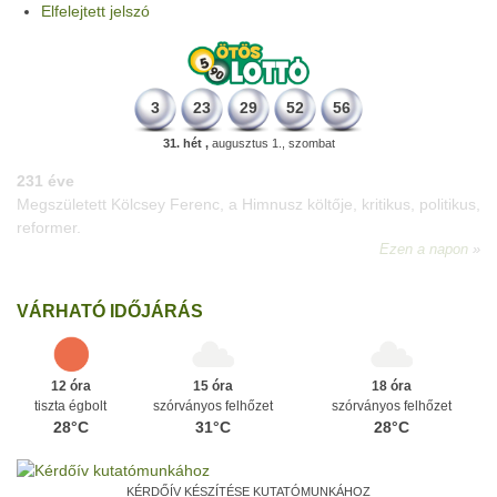
Elfelejtett jelszó
3
23
29
52
56
31. hét ,
augusztus 1., szombat
331 éve
Megszületett Mikes Kelemen memoáríró, műfordító, a XVIII.
századi magyar prózairodalom legnagyobb alakja.
Ezen a napon
VÁRHATÓ IDŐJÁRÁS
12 óra
15 óra
18 óra
tiszta égbolt
szórványos felhőzet
szórványos felhőzet
28°C
31°C
28°C
KÉRDŐÍV KÉSZÍTÉSE KUTATÓMUNKÁHOZ