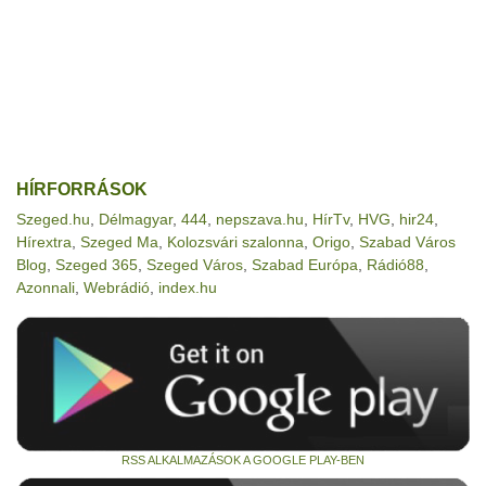
HÍRFORRÁSOK
Szeged.hu
,
Délmagyar
,
444
,
nepszava.hu
,
HírTv
,
HVG
,
hir24
,
Hírextra
,
Szeged Ma
,
Kolozsvári szalonna
,
Origo
,
Szabad Város
Blog
,
Szeged 365
,
Szeged Város
,
Szabad Európa
,
Rádió88
,
Azonnali
,
Webrádió
,
index.hu
RSS ALKALMAZÁSOK A GOOGLE PLAY-BEN