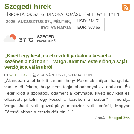
Szegedi hírek
HÍRPORTÁLOK SZEGEDI VONATKOZÁSÚ HÍREI EGY HELYEN
2026. AUGUSZTUS 07., PÉNTEK,
USD
314,51
IBOLYA NAPJA
EUR
363,65
SZEGED
37°C
kevés felhő
„Kivett egy kést, és elkezdett járkálni a késsel a
kezében a házban” – Varga Judit ma este előadja saját
verzióját a válásukról
SZEGED 365
|
2024. MÁRCIUS 27., SZERDA - 18:09
„Állandóan attól kellett tartani, hogy Péternek milyen hangulata
van. Attól féltem, hogy nem fogja abbahagyni az abúzust. És
Péter kijött a szobából, odament a konyhába, kivett egy kést és
elkezdett járkálni egy késsel a kezében a házban” – mondja
Varga Judit volt igazságügyi miniszter volt férjéről, Magyar
Péterről abban a szerda délutáni [...]
Forrás:
Szeged 365