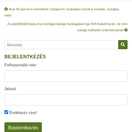
Akár 90 percet is késhetnek Szeged és Szabadka között a vonatok, mutatjuk,
miért
A szántóföldről lopta el a mezőgazdasági munkagépet egy férfi Kübekházán, de nem
sokáig örülhetett zsákmányának
BEJELENTKEZÉS
Felhasználói név:
Jelszó
Emlékezz rám!