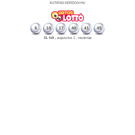
KUTATAS-KERDOIV.HU
6
10
17
40
41
45
31. hét ,
augusztus 2., vasárnap