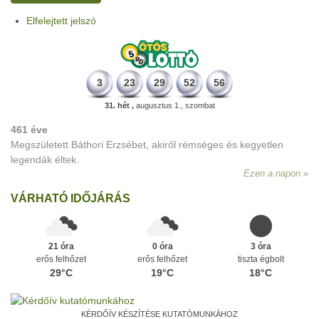
Elfelejtett jelszó
3
23
29
52
56
31. hét ,
augusztus 1., szombat
461 éve
Megszületett Báthori Erzsébet, akiről rémséges és kegyetlen
legendák éltek.
Ezen a napon
VÁRHATÓ IDŐJÁRÁS
21 óra
0 óra
3 óra
erős felhőzet
erős felhőzet
tiszta égbolt
29°C
19°C
18°C
KÉRDŐÍV KÉSZÍTÉSE KUTATÓMUNKÁHOZ