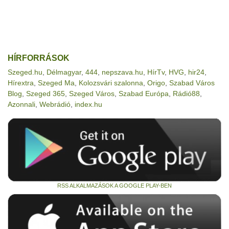
HÍRFORRÁSOK
Szeged.hu
,
Délmagyar
,
444
,
nepszava.hu
,
HírTv
,
HVG
,
hir24
,
Hírextra
,
Szeged Ma
,
Kolozsvári szalonna
,
Origo
,
Szabad Város
Blog
,
Szeged 365
,
Szeged Város
,
Szabad Európa
,
Rádió88
,
Azonnali
,
Webrádió
,
index.hu
RSS ALKALMAZÁSOK A GOOGLE PLAY-BEN