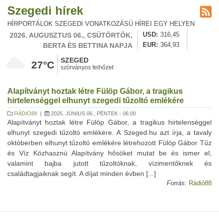
Szegedi hírek
HÍRPORTÁLOK SZEGEDI VONATKOZÁSÚ HÍREI EGY HELYEN
2026. AUGUSZTUS 06., CSÜTÖRTÖK,
USD
316,45
BERTA ÉS BETTINA NAPJA
EUR
364,93
SZEGED
27°C
szórványos felhőzet
Alapítványt hoztak létre Fülöp Gábor, a tragikus
hirtelenséggel elhunyt szegedi tűzoltó emlékére
RÁDIÓ88
|
2025. JÚNIUS 06., PÉNTEK - 06:00
Alapítványt hoztak létre Fülöp Gábor, a tragikus hirtelenséggel
elhunyt szegedi tűzoltó emlékére. A Szeged.hu azt írja, a tavaly
októberben elhunyt tűzoltó emlékére létrehozott Fülöp Gábor Tűz
és Víz Közhasznú Alapítvány hősöket mutat be és ismer el,
valamint bajba jutott tűzoltóknak, vízimentőknek és
családtagjaiknak segít. A díjat minden évben [...]
Forrás:
Rádió88