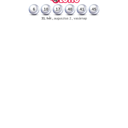
6
10
17
40
41
45
31. hét ,
augusztus 2., vasárnap