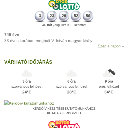
3
23
29
52
56
31. hét ,
augusztus 1., szombat
749 éve
33 éves korában meghalt V. István magyar király.
Ezen a napon
VÁRHATÓ IDŐJÁRÁS
3 óra
6 óra
9 óra
szórványos felhőzet
szórványos felhőzet
erős felhőzet
24°C
28°C
34°C
KÉRDŐÍV KÉSZÍTÉSE KUTATÓMUNKÁHOZ
KUTATAS-KERDOIV.HU