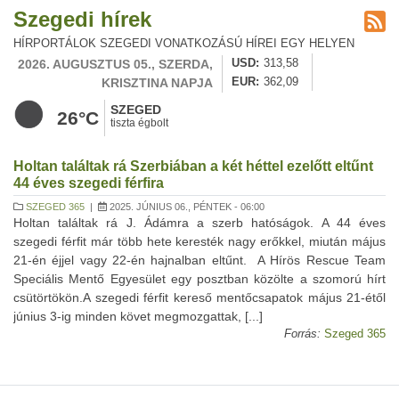
Szegedi hírek
HÍRPORTÁLOK SZEGEDI VONATKOZÁSÚ HÍREI EGY HELYEN
2026. AUGUSZTUS 05., SZERDA,
USD
313,58
KRISZTINA NAPJA
EUR
362,09
SZEGED
26°C
tiszta égbolt
Holtan találtak rá Szerbiában a két héttel ezelőtt eltűnt
44 éves szegedi férfira
SZEGED 365
|
2025. JÚNIUS 06., PÉNTEK - 06:00
Holtan találtak rá J. Ádámra a szerb hatóságok. A 44 éves
szegedi férfit már több hete keresték nagy erőkkel, miután május
21-én éjjel vagy 22-én hajnalban eltűnt. A Hírös Rescue Team
Speciális Mentő Egyesület egy posztban közölte a szomorú hírt
csütörtökön.A szegedi férfit kereső mentőcsapatok május 21-étől
június 3-ig minden követ megmozgattak, [...]
Forrás:
Szeged 365