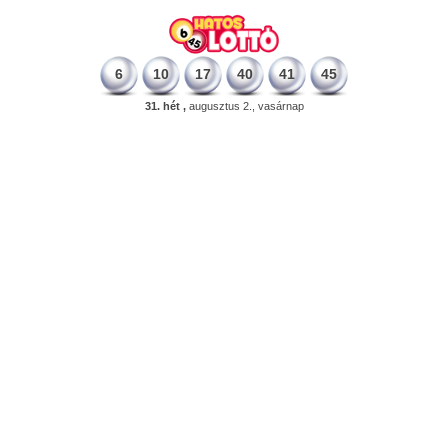
6
10
17
40
41
45
31. hét ,
augusztus 2., vasárnap