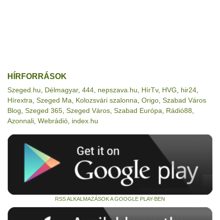
HÍRFORRÁSOK
Szeged.hu
,
Délmagyar
,
444
,
nepszava.hu
,
HírTv
,
HVG
,
hir24
,
Hírextra
,
Szeged Ma
,
Kolozsvári szalonna
,
Origo
,
Szabad Város
Blog
,
Szeged 365
,
Szeged Város
,
Szabad Európa
,
Rádió88
,
Azonnali
,
Webrádió
,
index.hu
RSS ALKALMAZÁSOK A GOOGLE PLAY-BEN