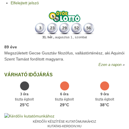
Elfelejtett jelszó
3
23
29
52
56
31. hét ,
augusztus 1., szombat
89 éve
Megszületett Gecse Gusztáv filozófus, vallástörténész, aki Aquinói
Szent Tamást fordított magyarra.
Ezen a napon
VÁRHATÓ IDŐJÁRÁS
3 óra
6 óra
9 óra
tiszta égbolt
tiszta égbolt
tiszta égbolt
25°C
29°C
38°C
KÉRDŐÍV KÉSZÍTÉSE KUTATÓMUNKÁHOZ
KUTATAS-KERDOIV.HU