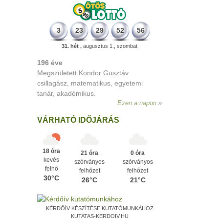
3
23
29
52
56
31. hét ,
augusztus 1., szombat
196 éve
Megszületett Kondor Gusztáv
csillagász, matematikus, egyetemi
tanár, akadémikus.
Ezen a napon
VÁRHATÓ IDŐJÁRÁS
18 óra
21 óra
0 óra
kevés
szórványos
szórványos
felhő
felhőzet
felhőzet
30°C
26°C
21°C
KÉRDŐÍV KÉSZÍTÉSE KUTATÓMUNKÁHOZ
KUTATAS-KERDOIV.HU