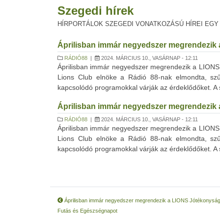
Szegedi hírek
HÍRPORTÁLOK SZEGEDI VONATKOZÁSÚ HÍREI EGY
Áprilisban immár negyedszer megrendezik 
RÁDIÓ88
|
2024. MÁRCIUS 10., VASÁRNAP - 12:11
Áprilisban immár negyedszer megrendezik a LIONS 
Lions Club elnöke a Rádió 88-nak elmondta, szűr
kapcsolódó programokkal várják az érdeklődőket. A
Áprilisban immár negyedszer megrendezik 
RÁDIÓ88
|
2024. MÁRCIUS 10., VASÁRNAP - 12:11
Áprilisban immár negyedszer megrendezik a LIONS 
Lions Club elnöke a Rádió 88-nak elmondta, szűr
kapcsolódó programokkal várják az érdeklődőket. A
Áprilisban immár negyedszer megrendezik a LIONS Jótékonyság
Futás és Egészségnapot