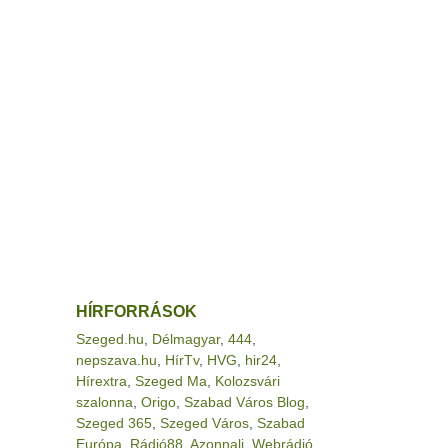
HÍRFORRÁSOK
Szeged.hu
,
Délmagyar
,
444
,
nepszava.hu
,
HírTv
,
HVG
,
hir24
,
Hírextra
,
Szeged Ma
,
Kolozsvári
szalonna
,
Origo
,
Szabad Város Blog
,
Szeged 365
,
Szeged Város
,
Szabad
Európa
,
Rádió88
,
Azonnali
,
Webrádió
,