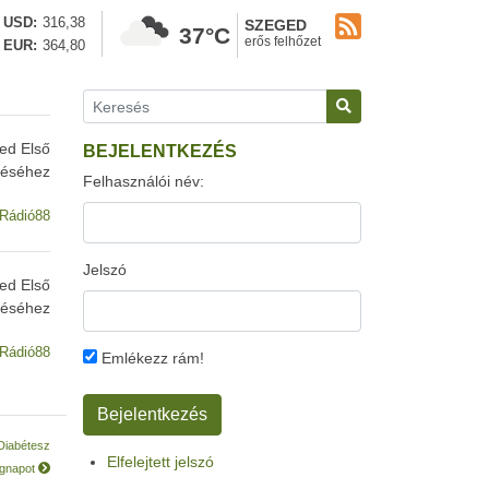
USD
316,38
SZEGED
37°C
erős felhőzet
EUR
364,80
ed Első
BEJELENTKEZÉS
zéséhez
Felhasználói név:
Rádió88
Jelszó
ed Első
zéséhez
Rádió88
Emlékezz rám!
Diabétesz
Elfelejtett jelszó
égnapot