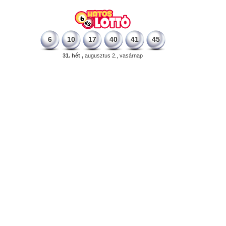
6
10
17
40
41
45
31. hét ,
augusztus 2., vasárnap