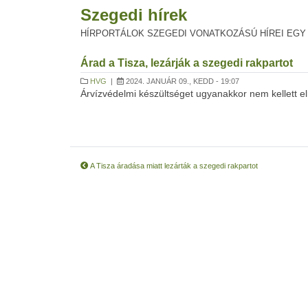
Szegedi hírek
HÍRPORTÁLOK SZEGEDI VONATKOZÁSÚ HÍREI EGY
Árad a Tisza, lezárják a szegedi rakpartot
HVG
|
2024. JANUÁR 09., KEDD - 19:07
Árvízvédelmi készültséget ugyanakkor nem kellett el
A Tisza áradása miatt lezárták a szegedi rakpartot