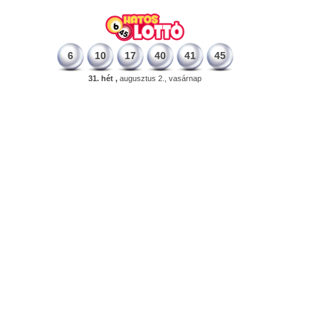
6
10
17
40
41
45
31. hét ,
augusztus 2., vasárnap