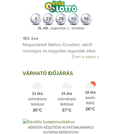
3
23
29
52
56
31. hét ,
augusztus 1., szombat
VÁRHATÓ IDŐJÁRÁS
18 óra
12 óra
15 óra
kevés
szórványos
szórványos
felhő
felhőzet
felhőzet
26°C
35°C
37°C
KÉRDŐÍV KÉSZÍTÉSE KUTATÓMUNKÁHOZ
KUTATAS-KERDOIV.HU