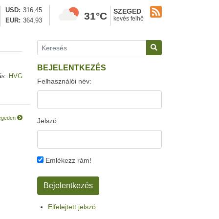
USD
316,45
SZEGED
31°C
kevés felhő
EUR
364,93
BEJELENTKEZÉS
ás:
HVG
Felhasználói név:
zegeden
Jelszó
Emlékezz rám!
Elfelejtett jelszó