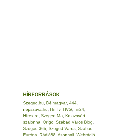
HÍRFORRÁSOK
Szeged.hu
,
Délmagyar
,
444
,
nepszava.hu
,
HírTv
,
HVG
,
hir24
,
Hírextra
,
Szeged Ma
,
Kolozsvári
szalonna
,
Origo
,
Szabad Város Blog
,
Szeged 365
,
Szeged Város
,
Szabad
Európa
,
Rádió88
,
Azonnali
,
Webrádió
,